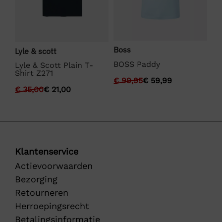
Boss
Lyle & scott
We
BOSS Paddy
Lyle & Scott Plain T-
We
Shirt Z271
Fu
€
99,95
€
59,99
€
35,00
€
21,00
€
Klantenservice
Actievoorwaarden
Bezorging
Retourneren
Herroepingsrecht
Betalingsinformatie