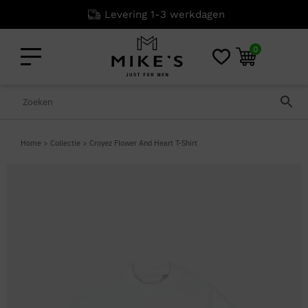
Levering 1-3 werkdagen
0
Home
>
Collectie
>
Croyez Flower And Heart T-Shirt