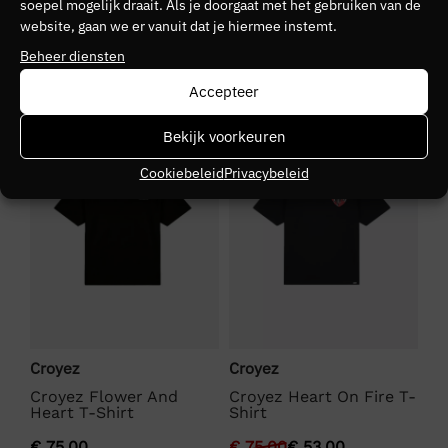
soepel mogelijk draait. Als je doorgaat met het gebruiken van de
00
website, gaan we er vanuit dat je hiermee instemt.
Seizoen
Beheer diensten
VZ26
Accepteer
NIEUW
SALE
S
Kleurgroep
Bekijk voorkeuren
White
Cookiebeleid
Privacybeleid
Croyez
Croyez
Cr
T-
Croyez Flower And
Croyez Heart On Fire T-
Cr
Heart T-Shirt
Shirt
Sh
€
75,00
€
75,00
€
53,00
€