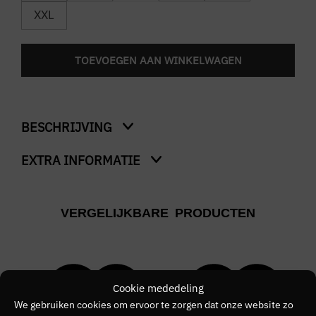
XXL
TOEVOEGEN AAN WINKELWAGEN
BESCHRIJVING
EXTRA INFORMATIE
Flower And Heart T-Shirt
Kleur
VERGELIJKBARE PRODUCTEN
Wit
Merk
CROYEZ
Cookie mededeling
Kleurnummer
We gebruiken cookies om ervoor te zorgen dat onze website zo