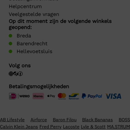
Helpcentrum
Veelgestelde vragen
Op dit moment zijn de volgende winkels
geopend:
Breda
Barendrecht
Hellevoetsluis
Volg ons
Betalingsmogelijkheden
AB Lifestyle
Airforce
Baron Filou
Black Bananas
BOSS
Calvin Klein Jeans
Fred Perry
Lacoste
Lyle & Scott
MA.STRUM