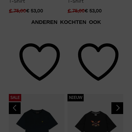
T-Shirt
T-Shirt
He
€
75,00
€
53,00
€
75,00
€
53,00
€
ANDEREN KOCHTEN OOK
SALE
NIEUW
S