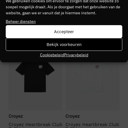
We gebruiken cookies om ervoor te zorgen dat onze website zo
Kleurnummer
soepel mogelijk draait. Als je doorgaat met het gebruiken van de
website, gaan we er vanuit dat je hiermee instemt.
80
Beheer diensten
Seizoen
Accepteer
VZ26
SALE
SALE
N
Bekijk voorkeuren
Kleurgroep
Cookiebeleid
Privacybeleid
washed
Croyez
Croyez
Cr
Croyez Heartbreak Club
Croyez Heartbreak Club
Cr