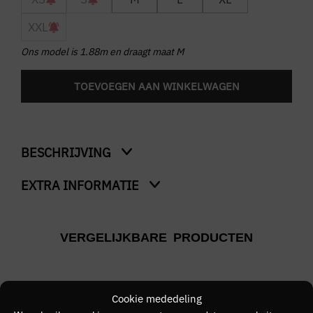
XXL
Ons model is 1.88m en draagt maat M
TOEVOEGEN AAN WINKELWAGEN
BESCHRIJVING
EXTRA INFORMATIE
Heartbreak Club T-Shirt
Kleur
VERGELIJKBARE PRODUCTEN
Bruin
Merk
CROYEZ
Cookie mededeling