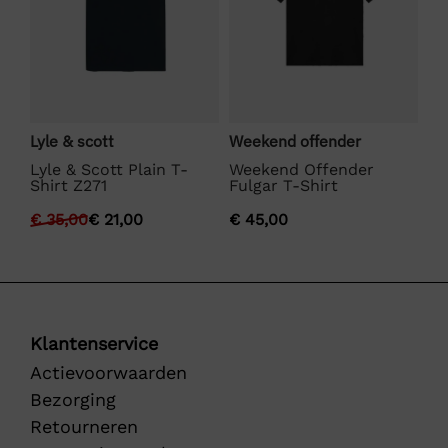
Lyle & scott
Weekend offender
La
Lyle & Scott Plain T-
Weekend Offender
La
Shirt Z271
Fulgar T-Shirt
€
€
35,00
€
21,00
€
45,00
Klantenservice
Actievoorwaarden
Bezorging
Retourneren