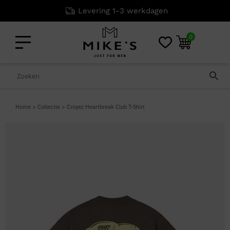
Levering 1-3 werkdagen
0
Home
>
Collectie
>
Croyez Heartbreak Club T-Shirt