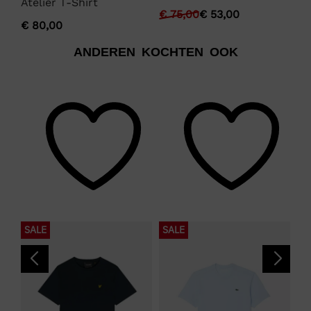
Atelier T-Shirt
€
75,00
€
53,00
€
€
80,00
ANDEREN KOCHTEN OOK
SALE
SALE
N