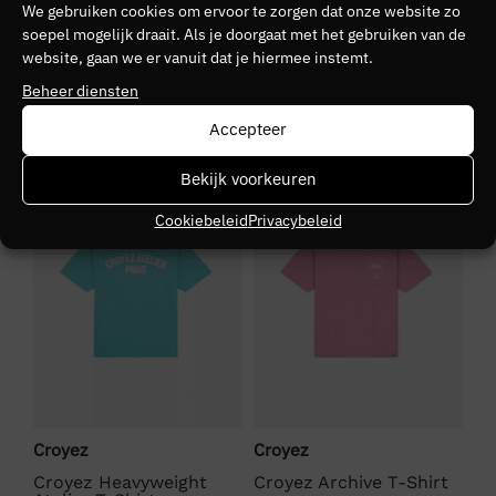
We gebruiken cookies om ervoor te zorgen dat onze website zo
Kleurnummer
soepel mogelijk draait. Als je doorgaat met het gebruiken van de
20
website, gaan we er vanuit dat je hiermee instemt.
Beheer diensten
Seizoen
Accepteer
VZ26
NIEUW
SALE
S
Bekijk voorkeuren
Kleurgroep
Cookiebeleid
Privacybeleid
light
Croyez
Croyez
Cr
Croyez Heavyweight
Croyez Archive T-Shirt
Cr