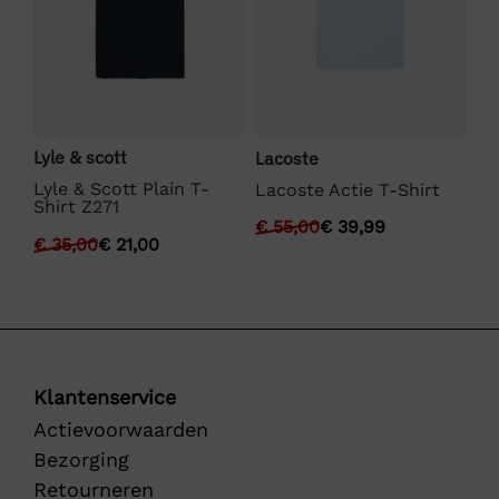
Lyle & scott
We
Lacoste
Lyle & Scott Plain T-
We
Lacoste Actie T-Shirt
Shirt Z271
Fu
€
55,00
€
39,99
€
35,00
€
21,00
€
Klantenservice
Actievoorwaarden
Bezorging
Retourneren