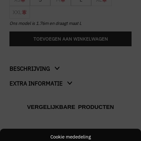
XXL
Ons model is 1.76m en draagt maat L
TOEVOEGEN AAN WINKELWAGEN
BESCHRIJVING
EXTRA INFORMATIE
Heavyweight Atelier T-Shirt
Kleur
VERGELIJKBARE PRODUCTEN
Grijs
Merk
CROYEZ
Cookie mededeling