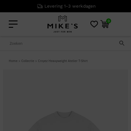
Niet goed? G
0
Home
>
Collectie
>
Croyez Heavyweight Atelier T-Shirt