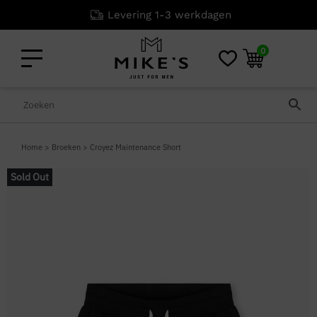
Levering 1-3 werkdagen
0
Home
>
Broeken
>
Croyez Maintenance Short
Sold Out