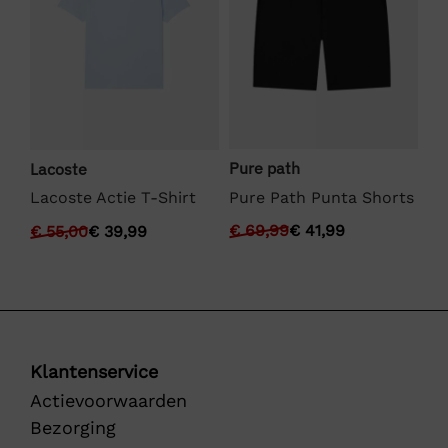
Pure path
Lacoste
We
Pure Path Punta Shorts
Lacoste Actie T-Shirt
We
€
69,99
€
41,99
€
55,00
€
39,99
€
Klantenservice
Actievoorwaarden
Bezorging