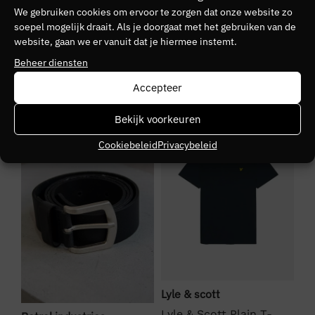
We gebruiken cookies om ervoor te zorgen dat onze website zo
Kleurnummer
soepel mogelijk draait. Als je doorgaat met het gebruiken van de
website, gaan we er vanuit dat je hiermee instemt.
12
Beheer diensten
Kleurgroep
Accepteer
Black/White
NIEUW
SALE
S
Bekijk voorkeuren
Cookiebeleid
Privacybeleid
Bo
Lyle & scott
BO
Lyle & Scott Plain T-