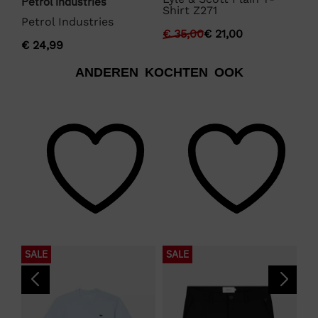
Petrol industries
Shirt Z271
€
Petrol Industries
€
35,00
€
21,00
€
24,99
ANDEREN KOCHTEN OOK
SALE
SALE
S