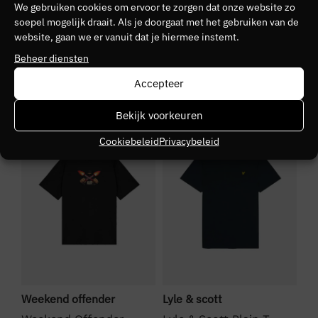
Kleurnummer
We gebruiken cookies om ervoor te zorgen dat onze website zo
soepel mogelijk draait. Als je doorgaat met het gebruiken van de
91
website, gaan we er vanuit dat je hiermee instemt.
Kleurgroep
Beheer diensten
351
Accepteer
Bekijk voorkeuren
NIEUW
SALE
S
Cookiebeleid
Privacybeleid
Weekend offender
Lyle & scott
La