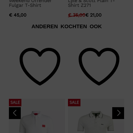
Weekend Offender
Lyle & Scott Plain T-
La
Fulgar T-Shirt
Shirt Z271
€
€
45,00
€
35,00
€
21,00
ANDEREN KOCHTEN OOK
SALE
SALE
S