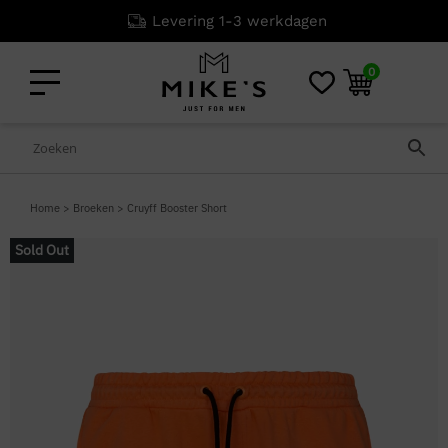
Levering 1-3 werkdagen
0
Home
>
Broeken
>
Cruyff Booster Short
Sold Out