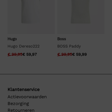
Hugo
Boss
Ly
Hugo Dereso222
BOSS Paddy
Ly
Sh
€
99,95
€
59,97
€
99,95
€
59,99
€
Klantenservice
Actievoorwaarden
Bezorging
Retourneren