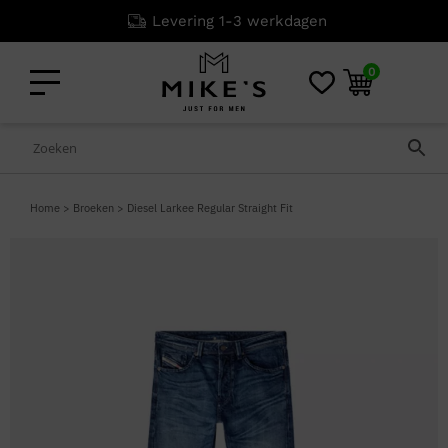
Levering 1-3 werkdagen
0
Home
>
Broeken
>
Diesel Larkee Regular Straight Fit