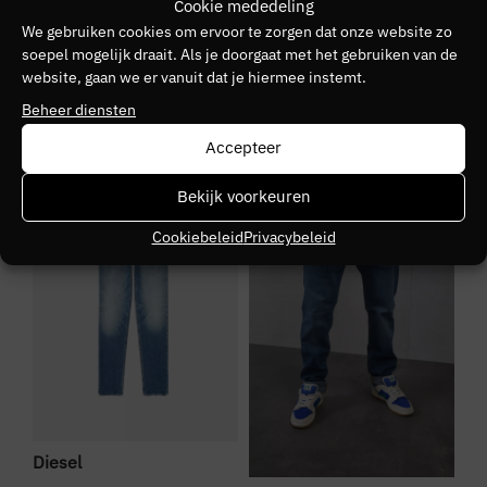
Cookie mededeling
We gebruiken cookies om ervoor te zorgen dat onze website zo
Kleurnummer
soepel mogelijk draait. Als je doorgaat met het gebruiken van de
30
website, gaan we er vanuit dat je hiermee instemt.
Beheer diensten
Seizoen
Accepteer
VZ26
SALE
NIEUW
S
Bekijk voorkeuren
Kleurgroep
Cookiebeleid
Privacybeleid
01
Diesel