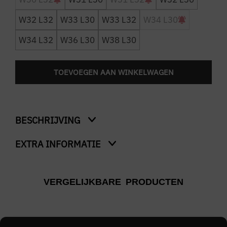
W32 L32
W33 L30
W33 L32
W34 L30
W34 L32
W36 L30
W38 L30
TOEVOEGEN AAN WINKELWAGEN
BESCHRIJVING
EXTRA INFORMATIE
Larkee Regular Straight Fit
Ons model is 1.76m en draagt maat W31 x L32
Kleur
VERGELIJKBARE PRODUCTEN
Blauw
Merk
DIESEL