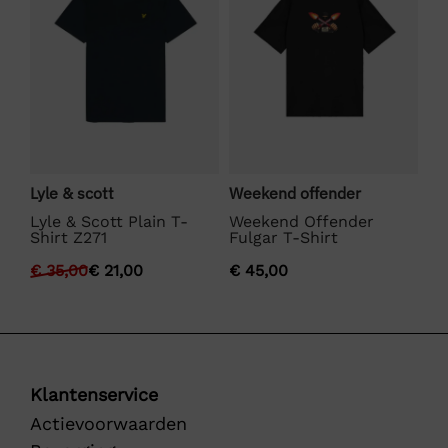
Lyle & scott
Weekend offender
Bo
Lyle & Scott Plain T-
Weekend Offender
BO
Shirt Z271
Fulgar T-Shirt
€
€
35,00
€
21,00
€
45,00
Klantenservice
Actievoorwaarden