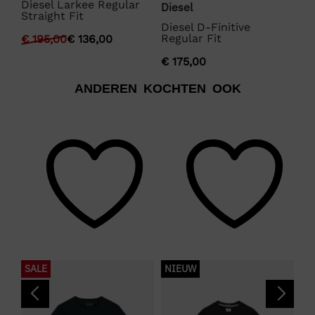
Diesel Larkee Regular
Diesel
Di
175
Straight Fit
Diesel D-Finitive
Di
Regular Fit
Re
€
195,00
€
136,00
€
175,00
€
1
ANDEREN KOCHTEN OOK
SALE
NIEUW
S