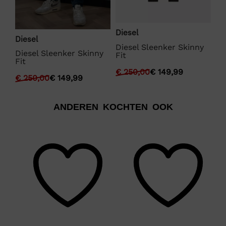
Diesel
Diesel
Di
Diesel Sleenker Skinny
Diesel Sleenker Skinny
Di
Fit
Fit
Fi
y
€
250,00
€
149,99
€
250,00
€
149,99
€
ANDEREN KOCHTEN OOK