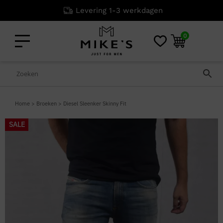
Levering 1-3 werkdagen
0
Home
>
Broeken
>
Diesel Sleenker Skinny Fit
SALE