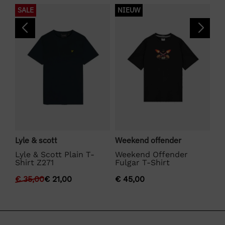
SALE
NIEUW
S
Lyle & scott
Weekend offender
La
Lyle & Scott Plain T-
Weekend Offender
La
Shirt Z271
Fulgar T-Shirt
€
€
35,00
€
21,00
€
45,00