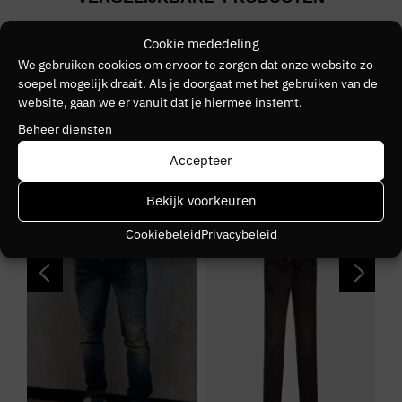
Blauw
Merk
Cookie mededeling
We gebruiken cookies om ervoor te zorgen dat onze website zo
DIESEL
soepel mogelijk draait. Als je doorgaat met het gebruiken van de
website, gaan we er vanuit dat je hiermee instemt.
Kleurnummer
Beheer diensten
30
Accepteer
Seizoen
Bekijk voorkeuren
HW2425
SALE
SALE
S
Cookiebeleid
Privacybeleid
Kleurgroep
01