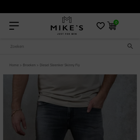
Niet goed? Geld terug!
0
Home
>
Broeken
>
Diesel Sleenker Skinny Fiy