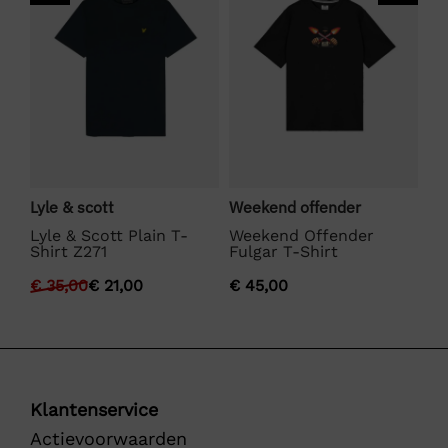
Lyle & scott
Weekend offender
Bo
Lyle & Scott Plain T-
Weekend Offender
BO
Shirt Z271
Fulgar T-Shirt
€
€
35,00
€
21,00
€
45,00
Klantenservice
Actievoorwaarden