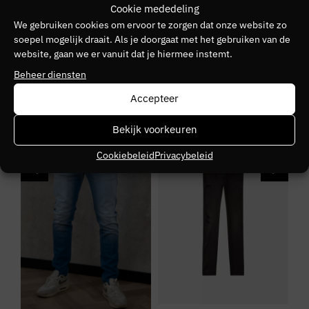
Cookie mededeling
DIESEL
We gebruiken cookies om ervoor te zorgen dat onze website zo
soepel mogelijk draait. Als je doorgaat met het gebruiken van de
Kleurnummer
website, gaan we er vanuit dat je hiermee instemt.
20
Beheer diensten
Accepteer
Seizoen
VZ25
Bekijk voorkeuren
SALE
SALE
S
Kleurgroep
Cookiebeleid
Privacybeleid
02