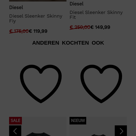
Diesel
Diesel
Di
Diesel Sleenker Skinny
y
Diesel Sleenker Skinny
Di
Fit
Fiy
Fi
€
250,00
€
149,99
€
175,00
€
119,99
€
ANDEREN KOCHTEN OOK
SALE
NIEUW
S