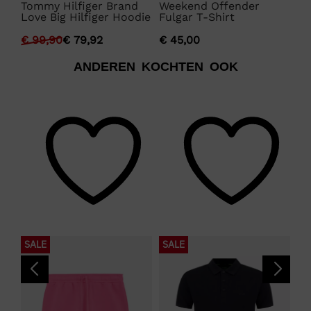
Tommy Hilfiger Brand
Weekend Offender
Ly
Love Big Hilfiger Hoodie
Fulgar T-Shirt
Sh
€
99,90
€
79,92
€
45,00
€
ANDEREN KOCHTEN OOK
SALE
SALE
S