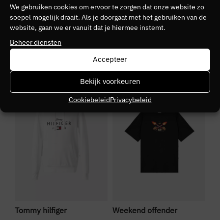
Materiaal:
100% Katoen
Kleurnummer
We gebruiken cookies om ervoor te zorgen dat onze website zo
Wasvoorschrift:
30 graden wassen zonder
soepel mogelijk draait. Als je doorgaat met het gebruiken van de
30
website, gaan we er vanuit dat je hiermee instemt.
wasverzachter | Niet in de droger
Beheer diensten
Kleurgroep
blue
Accepteer
Bekijk voorkeuren
SALE
NIEUW
S
Cookiebeleid
Privacybeleid
Tommy hilfiger
Weekend offender
Ly