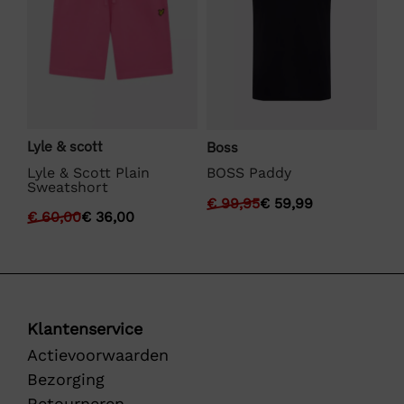
Lyle & scott
Bo
Boss
ts
Lyle & Scott Plain
BO
BOSS Paddy
Sweatshort
€
€
99,95
€
59,99
€
60,00
€
36,00
Klantenservice
Actievoorwaarden
Bezorging
Retourneren