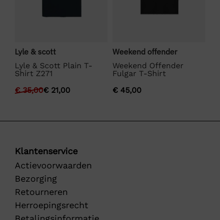
Lyle & scott
Weekend offender
Bo
Lyle & Scott Plain T-
Weekend Offender
SE
BO
Shirt Z271
Fulgar T-Shirt
€
€
35,00
€
21,00
€
45,00
Klantenservice
Actievoorwaarden
Bezorging
Retourneren
Herroepingsrecht
Betalingsinformatie