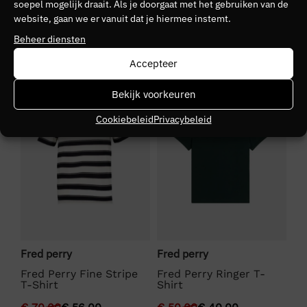
soepel mogelijk draait. Als je doorgaat met het gebruiken van de
30
website, gaan we er vanuit dat je hiermee instemt.
Seizoen
Beheer diensten
VZ26
Accepteer
SALE
SALE
S
Kleurgroep
Bekijk voorkeuren
143
Cookiebeleid
Privacybeleid
Fred perry
Fred perry
Fr
Fred Perry Fine Stripe
Fred Perry Ringer T-
Fr
T-Shirt
Shirt
Sh