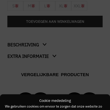
S
M
L
XL
XXL
TOEVOEGEN AAN WINKELWAGEN
BESCHRIJVING
EXTRA INFORMATIE
Fine Stripe T-Shirt
Kleur
VERGELIJKBARE PRODUCTEN
Blauw
Merk
FRED PERRY
Cookie mededeling
Kleurnummer
We gebruiken cookies om ervoor te zorgen dat onze website zo