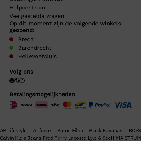
Helpcentrum
Veelgestelde vragen
Op dit moment zijn de volgende winkels
geopend:
Breda
Barendrecht
Hellevoetsluis
Volg ons
Betalingsmogelijkheden
AB Lifestyle
Airforce
Baron Filou
Black Bananas
BOSS
Calvin Klein Jeans
Fred Perry
Lacoste
Lyle & Scott
MA.STRUM