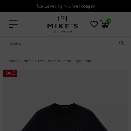
Levering 1-3 werkdagen
0
Home
>
Collectie
>
Fred Perry Mesh Taped Ringer T-Shirt
SALE