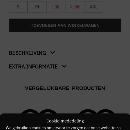
S
M
L
XL
XXL
TOEVOEGEN AAN WINKELWAGEN
BESCHRIJVING
EXTRA INFORMATIE
Mesh Taped Ringer T-Shirt
Ons model is 1.84m en draagt maat M
Kleur
VERGELIJKBARE PRODUCTEN
Zwart
Merk
FRED PERRY
Cookie mededeling
Kleurnummer
We gebruiken cookies om ervoor te zorgen dat onze website zo