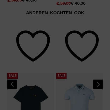
€
50,00
€
40,00
€
€
50,00
€
40,00
ANDEREN KOCHTEN OOK
SALE
SALE
S