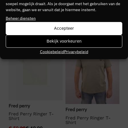
10
soepel mogelijk draait. Als je doorgaat met het gebruiken van de
website, gaan we er vanuit dat je hiermee instemt.
Seizoen
Beheer diensten
HW2526
Accepteer
SALE
SALE
S
Kleurgroep
Bekijk voorkeuren
102
Cookiebeleid
Privacybeleid
Fred perry
Fr
Fred perry
ed
Fred Perry Ringer T-
Fr
Fred Perry Ringer T-
Shirt
T-
Shirt