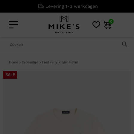
Levering 1-3 werkdagen
0
Home
>
Cadeautips
>
Fred Perry Ringer T-Shirt
SALE