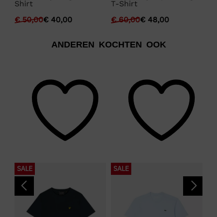
in
Shirt
T-Shirt
Sh
€
50,00
€
40,00
€
60,00
€
48,00
€
ANDEREN KOCHTEN OOK
SALE
SALE
S