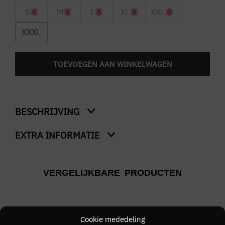
S
M
L
XL
XXL
XXXL
TOEVOEGEN AAN WINKELWAGEN
BESCHRIJVING
EXTRA INFORMATIE
Ringer T-Shirt
Kleur
VERGELIJKBARE PRODUCTEN
Creme
Merk
FRED PERRY
Cookie mededeling