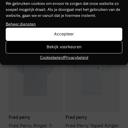
We gebruiken cookies om ervoor te zorgen dat onze website zo
Kleurnummer
soepel mogelijk draait. Als je doorgaat met het gebruiken van de
01
website, gaan we er vanuit dat je hiermee instemt.
Beheer diensten
Seizoen
Accepteer
VZ26
SALE
SALE
S
Bekijk voorkeuren
Kleurgroep
Cookiebeleid
Privacybeleid
91b
Fred perry
Fred perry
Ly
Fred Perry Ringer T-
Fred Perry Taped Ringer
Ly