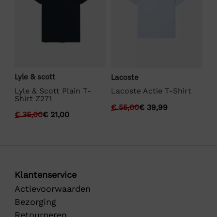
Lyle & scott
Ly
Lacoste
dy
Lyle & Scott Plain T-
Ly
Lacoste Actie T-Shirt
Shirt Z271
T-
€
55,00
€
39,99
€
35,00
€
21,00
€
Klantenservice
Actievoorwaarden
Bezorging
Retourneren