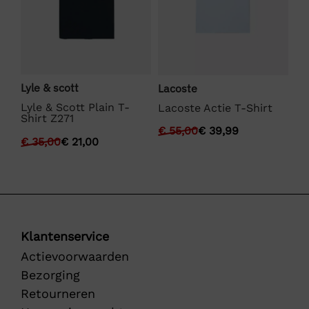
Lyle & scott
We
Lacoste
Lyle & Scott Plain T-
We
Lacoste Actie T-Shirt
Shirt Z271
Fu
€
55,00
€
39,99
€
35,00
€
21,00
€
Klantenservice
Actievoorwaarden
Bezorging
Retourneren