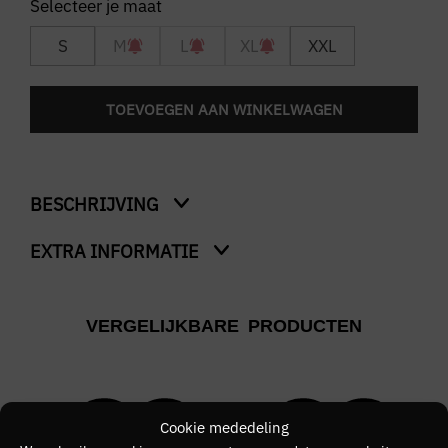
S
M
L
XL
XXL
TOEVOEGEN AAN WINKELWAGEN
BESCHRIJVING
EXTRA INFORMATIE
Trim Detail Crepe Pique T-Shirt
Kleur
VERGELIJKBARE PRODUCTEN
Creme
Merk
FRED PERRY
Cookie mededeling