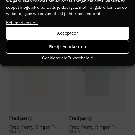
Kleurnummer
We gebruiken cookies om ervoor te zorgen dat onze website zo
soepel mogelijk draait. Als je doorgaat met het gebruiken van de
01
website, gaan we er vanuit dat je hiermee instemt.
Beheer diensten
Seizoen
Accepteer
VZ26
SALE
SALE
S
Bekijk voorkeuren
Kleurgroep
303
Cookiebeleid
Privacybeleid
Fred perry
Fred perry
Fr
ue
Fred Perry Ringer T-
Fred Perry Ringer T-
Fr
Shirt
Shirt
T-