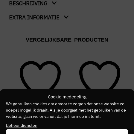
BESCHRIJVING
EXTRA INFORMATIE
Twin Tipped T-Shirt
Kleur
VERGELIJKBARE PRODUCTEN
Blauw
Merk
FRED PERRY
Kleurnummer
30
Cookie mededeling
Seizoen
We gebruiken cookies om ervoor te zorgen dat onze website zo
VZ26
soepel mogelijk draait. Als je doorgaat met het gebruiken van de
SALE
SALE
S
website, gaan we er vanuit dat je hiermee instemt.
Kleurgroep
Beheer diensten
87a