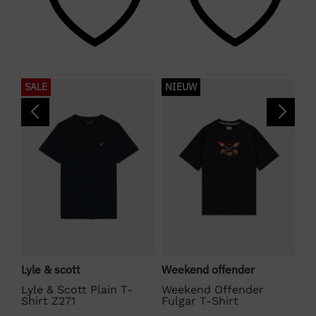
SALE
NIEUW
S
Lyle & scott
Weekend offender
Bo
Lyle & Scott Plain T-
Weekend Offender
BO
Shirt Z271
Fulgar T-Shirt
€