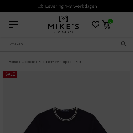
Levering 1-3 werkdagen
0
Home
>
Collectie
>
Fred Perry Twin Tipped T-Shirt
SALE