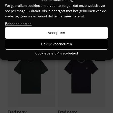
FRED PERRY
We gebruiken cookies om ervoor te zorgen dat onze website zo
soepel mogelijk draait. Als je doorgaat met het gebruiken van de
Kleurnummer
website, gaan we er vanuit dat je hiermee instemt.
30
Beheer diensten
Accepteer
Seizoen
VZ26
Bekijk voorkeuren
SALE
SALE
S
Kleurgroep
Cookiebeleid
Privacybeleid
97a
Fred perry
Fred perry
Fr