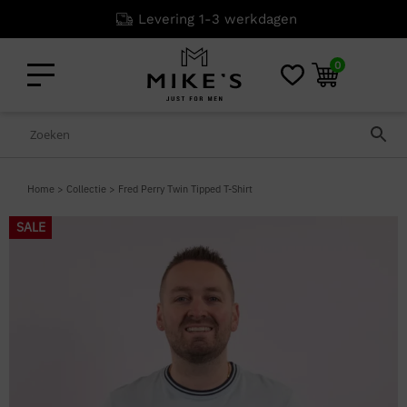
Levering 1-3 werkdagen
0
Home
>
Collectie
>
Fred Perry Twin Tipped T-Shirt
SALE