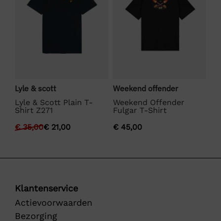
Lyle & scott
Weekend offender
Bo
Lyle & Scott Plain T-
Weekend Offender
BO
Shirt Z271
Fulgar T-Shirt
€
€
35,00
€
21,00
€
45,00
Klantenservice
Actievoorwaarden
Bezorging