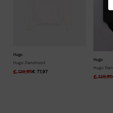
Hugo
Hugo
Hugo Danohood
Hugo Dan
€
129,95
€
77,97
€
129,95