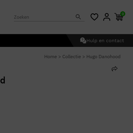
0
Hulp en contact
Home
>
Collectie
>
Hugo Danohood
od