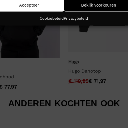
Accepteer
Bekijk voorkeuren
Cookiebeleid
Privacybeleid
Hugo
Hugo Danotop
ohood
€
119,95
€
71,97
€
77,97
ANDEREN KOCHTEN OOK