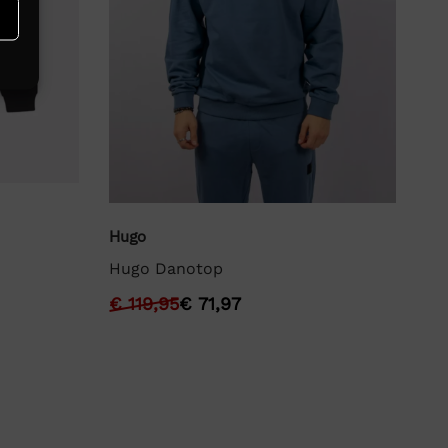
Hu
Hugo
Hu
Hugo Danotop
€
€
119,95
€
71,97