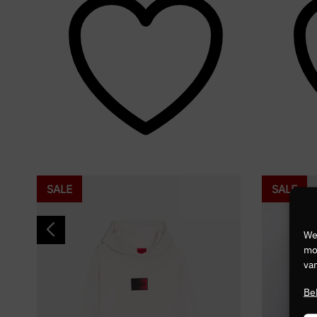
SALE
SALE
We
mog
van
Be