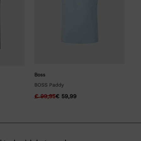
Boss
La
BOSS Paddy
La
€
99,95
€
59,99
€