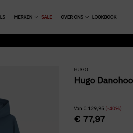
LS
MERKEN
SALE
OVER ONS
LOOKBOOK
HUGO
Hugo Danoho
Van
€
129,95
(-40%)
€
77,97