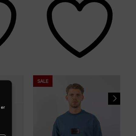
SALE
 er