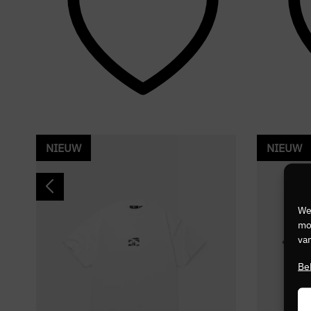
NIEUW
NIEUW
We
mog
van
Be