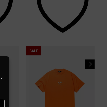
SALE
 er