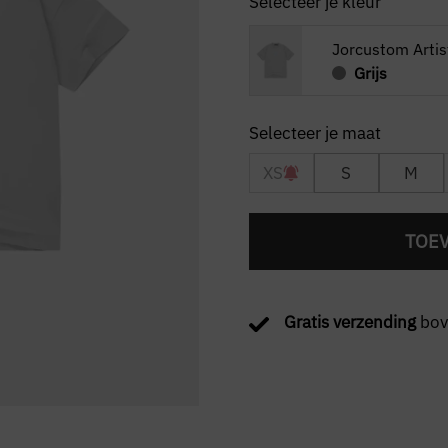
Selecteer je kleur
Jorcustom Artist
Grijs
XS
S
M
TOE
Gratis verzending
bov