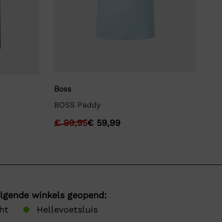
Boss
La
BOSS Paddy
La
€
99,95
€
59,99
€
olgende winkels geopend:
ht
Hellevoetsluis