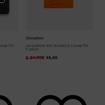
Jorcustom
Jo
ose Fit
Jorcustom KD-Artist2.0 Loose Fit
Jo
T-Shirt
Sh
€
64,99
€
45,49
€