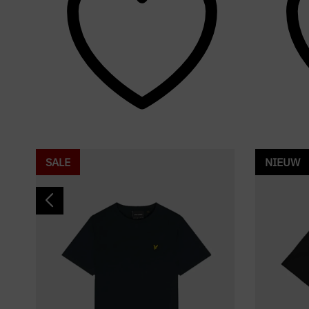
SALE
NIEUW