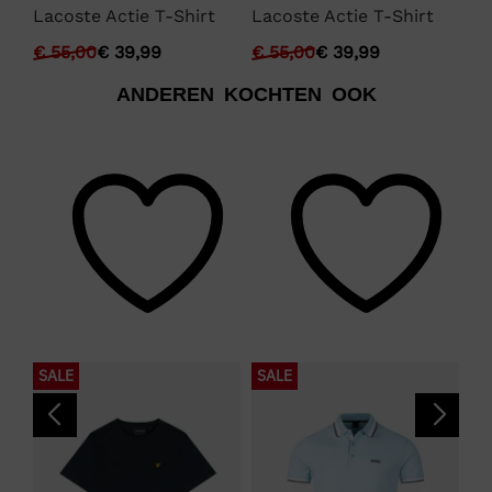
La
Lacoste Actie T-Shirt
Lacoste Actie T-Shirt
€
€
55,00
€
39,99
€
55,00
€
39,99
ANDEREN KOCHTEN OOK
SALE
SALE
S