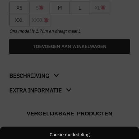
XS
S
M
L
XL
XXL
XXXL
Ons model is 1.76m en draagt maat L
TOEVOEGEN AAN WINKELWAGEN
BESCHRIJVING
EXTRA INFORMATIE
Actie T-Shirt
Kleur
VERGELIJKBARE PRODUCTEN
Blauw
Merk
Cookie mededeling
LACOSTE