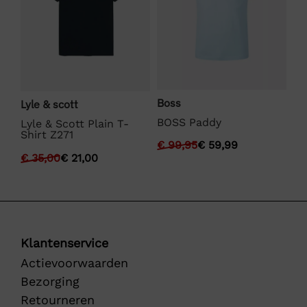
Boss
Lyle & scott
Pu
BOSS Paddy
Lyle & Scott Plain T-
Pu
Shirt Z271
€
99,95
€
59,99
€
€
35,00
€
21,00
Klantenservice
Actievoorwaarden
Bezorging
Retourneren