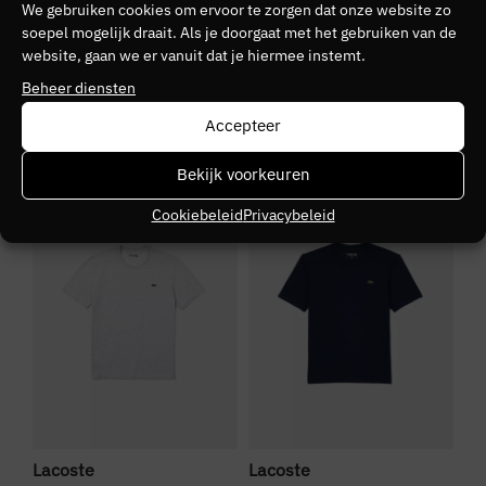
We gebruiken cookies om ervoor te zorgen dat onze website zo
soepel mogelijk draait. Als je doorgaat met het gebruiken van de
Kleurnummer
website, gaan we er vanuit dat je hiermee instemt.
30
Beheer diensten
Accepteer
Seizoen
VZ26
Bekijk voorkeuren
SALE
SALE
S
Kleurgroep
Cookiebeleid
Privacybeleid
to1
La
Lacoste
Lacoste