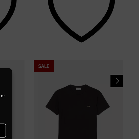
SALE
 er