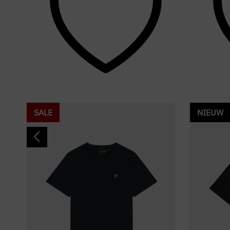
SALE
NIEUW