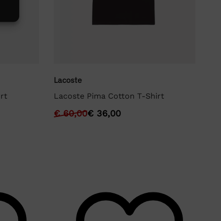
Lacoste
La
rt
Lacoste Pima Cotton T-Shirt
La
€
60,00
€
36,00
€