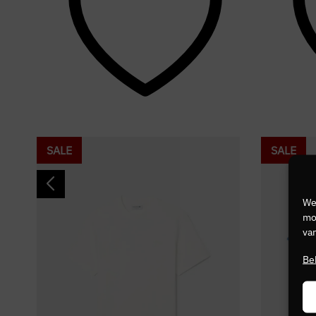
SALE
SALE
We
mog
van
Be