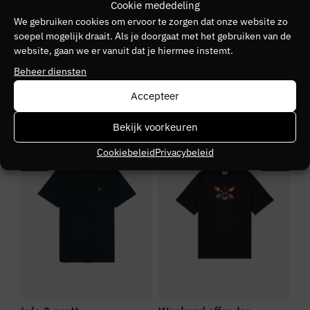
Cookie mededeling
LACOSTE
We gebruiken cookies om ervoor te zorgen dat onze website zo
soepel mogelijk draait. Als je doorgaat met het gebruiken van de
Kleurnummer
website, gaan we er vanuit dat je hiermee instemt.
41
Beheer diensten
Kleurgroep
Accepteer
lgf
Bekijk voorkeuren
SALE
NIEUW
S
Cookiebeleid
Privacybeleid