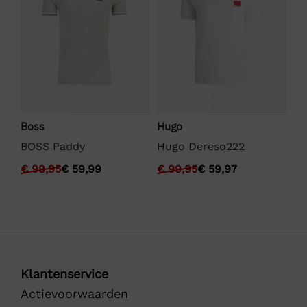
Boss
Hugo
We
BOSS Paddy
Hugo Dereso222
We
€
99,95
€
59,99
€
99,95
€
59,97
€
Klantenservice
Actievoorwaarden