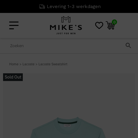
Levering 1-3 werkdagen
0
Home
>
Lacoste
>
Lacoste Sweatshirt
Sold Out