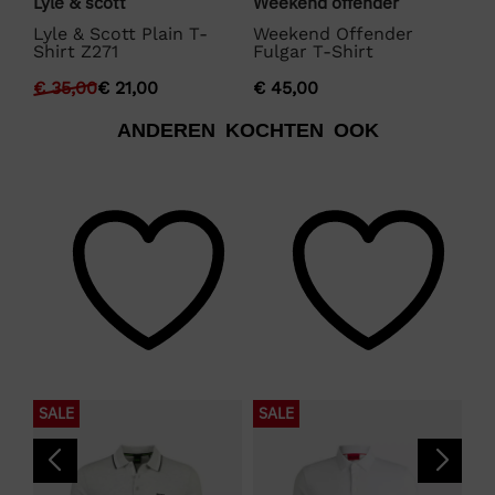
Lyle & scott
Weekend offender
La
Lyle & Scott Plain T-
Weekend Offender
La
Shirt Z271
Fulgar T-Shirt
€
€
35,00
€
21,00
€
45,00
ANDEREN KOCHTEN OOK
SALE
SALE
S