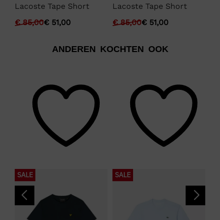
n
Lacoste Tape Short
Lacoste Tape Short
La
Sh
€
85,00
€
51,00
€
85,00
€
51,00
€
ANDEREN KOCHTEN OOK
SALE
SALE
N