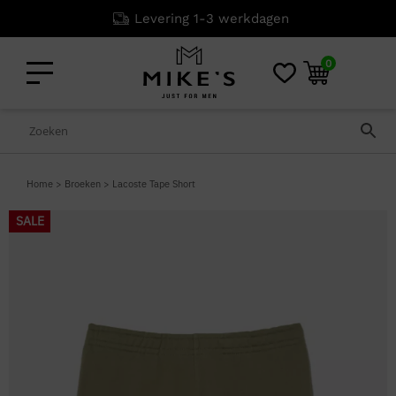
Levering 1-3 werkdagen
0
Home
>
Broeken
>
Lacoste Tape Short
SALE