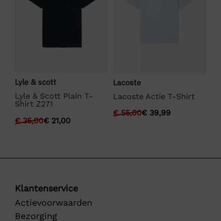
Lyle & scott
We
Lacoste
Lyle & Scott Plain T-
We
Lacoste Actie T-Shirt
Shirt Z271
Fu
€
55,00
€
39,99
€
35,00
€
21,00
€
Klantenservice
Actievoorwaarden
Bezorging