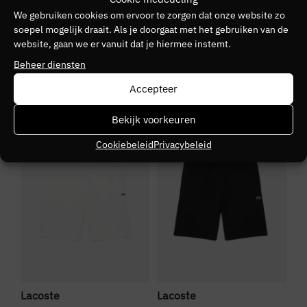
We gebruiken cookies om ervoor te zorgen dat onze website zo
Kleurnummer
soepel mogelijk draait. Als je doorgaat met het gebruiken van de
website, gaan we er vanuit dat je hiermee instemt.
40
Beheer diensten
Seizoen
Accepteer
VZ26
SALE
SALE
S
Bekijk voorkeuren
Kleurgroep
Cookiebeleid
Privacybeleid
bmy
Lacoste
Lacoste
La