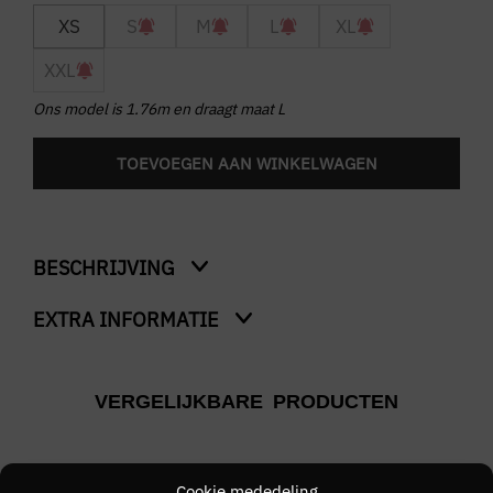
XS
S
M
L
XL
XXL
Ons model is 1.76m en draagt maat L
TOEVOEGEN AAN WINKELWAGEN
BESCHRIJVING
EXTRA INFORMATIE
Tape Short
Kleur
VERGELIJKBARE PRODUCTEN
Groen
Merk
LACOSTE
Cookie mededeling