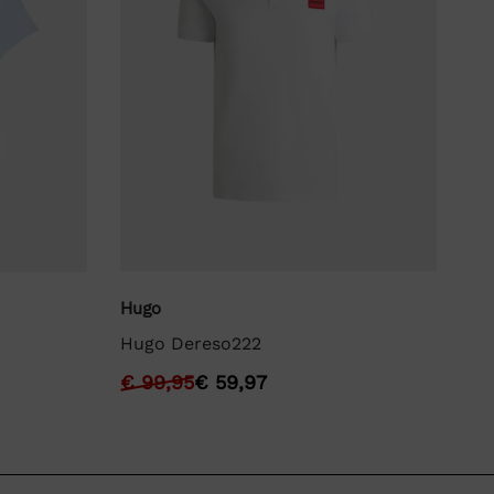
Hugo
Bo
Hugo Dereso222
BO
€
99,95
€
59,97
€