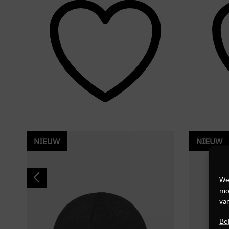
NIEUW
NIEUW
We
mog
van
Be