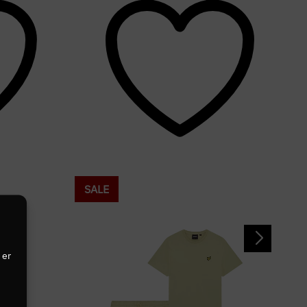
SALE
 er