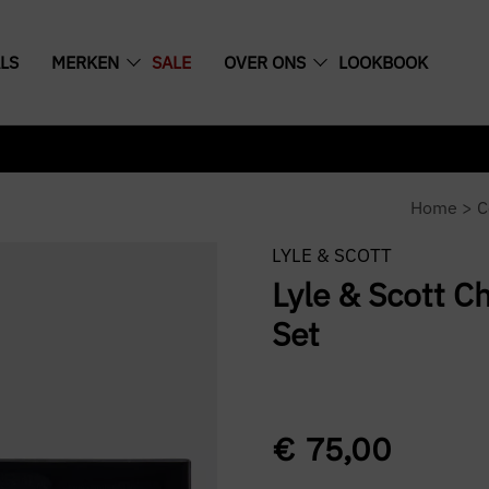
LS
MERKEN
SALE
OVER ONS
LOOKBOOK
Home
>
C
LYLE & SCOTT
Lyle & Scott C
Set
€
75,00