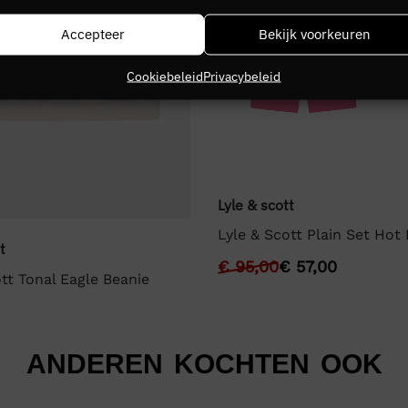
Accepteer
Bekijk voorkeuren
Cookiebeleid
Privacybeleid
Lyle & scott
Lyle & Scott Plain Set Hot 
t
€
95,00
€
57,00
tt Tonal Eagle Beanie
ANDEREN KOCHTEN OOK