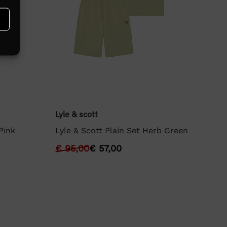
Lyle & scott
Pink
Lyle & Scott Plain Set Herb Green
Lyl
€
95,00
€
57,00
Ly
€