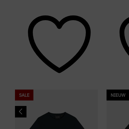
SALE
NIEUW