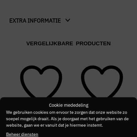
EXTRA INFORMATIE
Kleur
VERGELIJKBARE PRODUCTEN
Zwart
Merk
LYLE & SCOTT
Kleurnummer
10
Kleurgroep
Cookie mededeling
We gebruiken cookies om ervoor te zorgen dat onze website zo
572
soepel mogelijk draait. Als je doorgaat met het gebruiken van de
NIEUW
SALE
N
website, gaan we er vanuit dat je hiermee instemt.
Beheer diensten