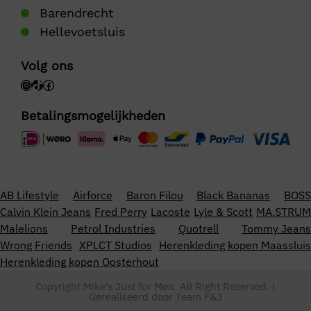
Barendrecht
Hellevoetsluis
Volg ons
Betalingsmogelijkheden
AB Lifestyle
Airforce
Baron Filou
Black Bananas
BOSS
Calvin Klein Jeans
Fred Perry
Lacoste
Lyle & Scott
MA.STRUM
Malelions
Petrol Industries
Quotrell
Tommy Jeans
Wrong Friends
XPLCT Studios
Herenkleding kopen Maassluis
Herenkleding kopen Oosterhout
Copyright Mike’s Just for Men. All Right Reserved. |
Gerealiseerd door
Team F&J