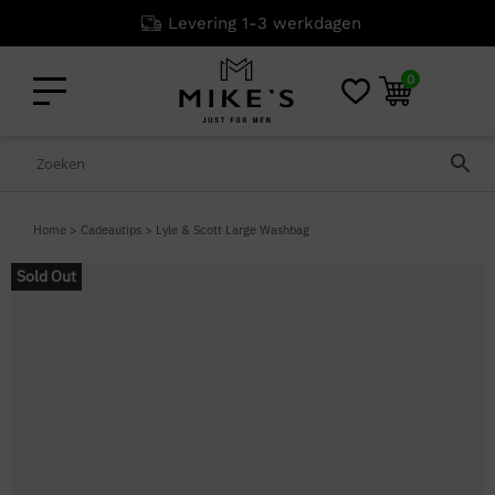
Levering 1-3 werkdagen
0
Home
>
Cadeautips
>
Lyle & Scott Large Washbag
Sold Out