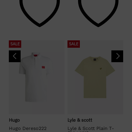
SALE
SALE
S
Hugo
Lyle & scott
Fr
e
Hugo Dereso222
Lyle & Scott Plain T-
Fr