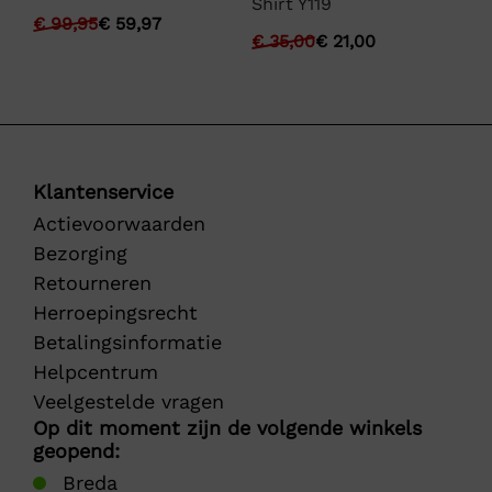
Shirt Y119
Pe
€
99,95
€
59,97
€
35,00
€
21,00
€
Klantenservice
Actievoorwaarden
Bezorging
Retourneren
Herroepingsrecht
Betalingsinformatie
Helpcentrum
Veelgestelde vragen
Op dit moment zijn de volgende winkels
geopend:
Breda