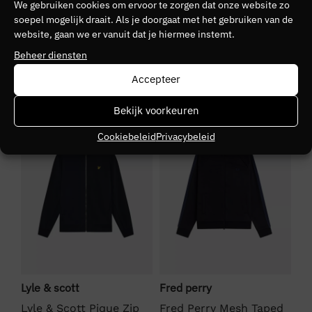
We gebruiken cookies om ervoor te zorgen dat onze website zo
Kleurnummer
soepel mogelijk draait. Als je doorgaat met het gebruiken van de
website, gaan we er vanuit dat je hiermee instemt.
81
Beheer diensten
Seizoen
Accepteer
VZ26
SALE
SALE
S
Bekijk voorkeuren
Kleurgroep
Cookiebeleid
Privacybeleid
y135
Lyle & scott
Fred perry
El
Lyle & Scott Pique Zip
Fred Perry Mesh Taped
El