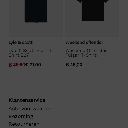
Lyle & scott
Weekend offender
Bo
Lyle & Scott Plain T-
Weekend Offender
BO
Shirt Z271
Fulgar T-Shirt
€
€
35,00
€
21,00
€
45,00
Klantenservice
Actievoorwaarden
Bezorging
Retourneren