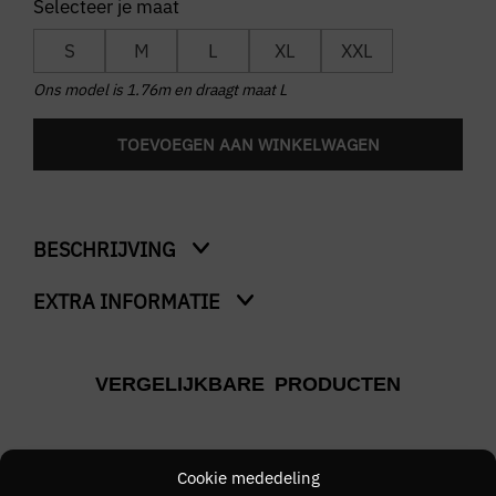
S
M
L
XL
XXL
Ons model is 1.76m en draagt maat L
TOEVOEGEN AAN WINKELWAGEN
BESCHRIJVING
EXTRA INFORMATIE
Pique Zip Through Track Jacket
Kleur
VERGELIJKBARE PRODUCTEN
Zand
Merk
LYLE & SCOTT
Cookie mededeling