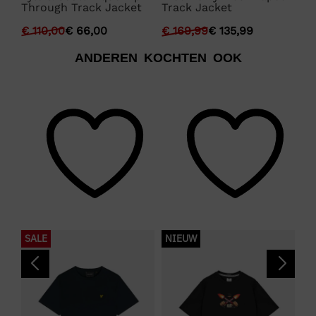
Through Track Jacket
Track Jacket
Ja
€
110,00
€
66,00
€
169,99
€
135,99
€
ANDEREN KOCHTEN OOK
SALE
NIEUW
S