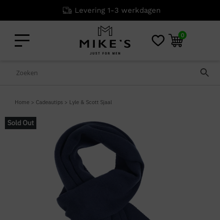
Levering 1-3 werkdagen
0
Home
>
Cadeautips
>
Lyle & Scott Sjaal
Sold Out