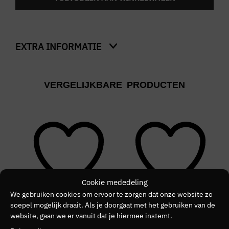
EXTRA INFORMATIE
Kleur
VERGELIJKBARE PRODUCTEN
Blauw
Merk
LYLE & SCOTT
Kleurnummer
30
Cookie mededeling
Kleurgroep
We gebruiken cookies om ervoor te zorgen dat onze website zo
Z271
soepel mogelijk draait. Als je doorgaat met het gebruiken van de
website, gaan we er vanuit dat je hiermee instemt.
NIEUW
SALE
N