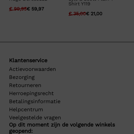
Shirt Y119
Pe
T-
€
99,95
€
59,97
€
35,00
€
21,00
€
Klantenservice
Actievoorwaarden
Bezorging
Retourneren
Herroepingsrecht
Betalingsinformatie
Helpcentrum
Veelgestelde vragen
Op dit moment zijn de volgende winkels
geopend: