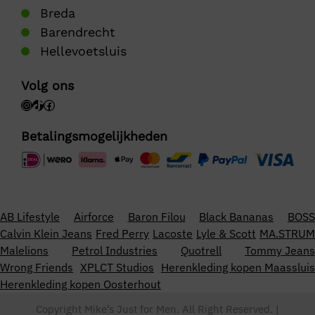
Breda
Barendrecht
Hellevoetsluis
Volg ons
Betalingsmogelijkheden
AB Lifestyle
Airforce
Baron Filou
Black Bananas
BOSS
Calvin Klein Jeans
Fred Perry
Lacoste
Lyle & Scott
MA.STRUM
Malelions
Petrol Industries
Quotrell
Tommy Jeans
Wrong Friends
XPLCT Studios
Herenkleding kopen Maassluis
Herenkleding kopen Oosterhout
Copyright Mike’s Just for Men. All Right Reserved. |