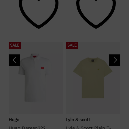
SALE
SALE
S
Hugo
Lyle & scott
Fr
Hugo Dereso222
Lyle & Scott Plain T-
Fr