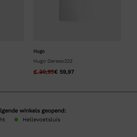
Hugo
Bo
Hugo Dereso222
BO
€
99,95
€
59,97
€
olgende winkels geopend:
ht
Hellevoetsluis