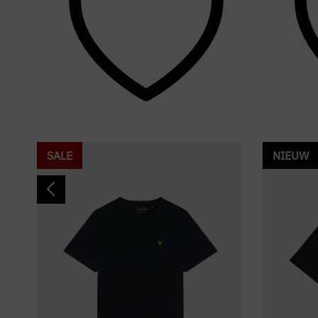
SALE
NIEUW