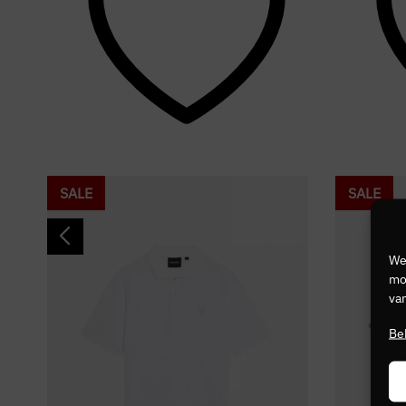
SALE
SALE
We
mog
van
Be