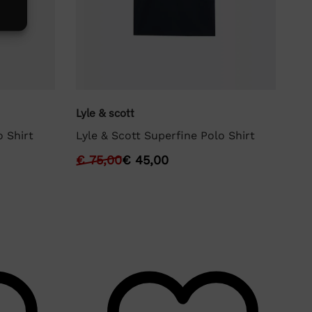
Lyle & scott
Lyl
o Shirt
Lyle & Scott Superfine Polo Shirt
Ly
€
75,00
€
45,00
€