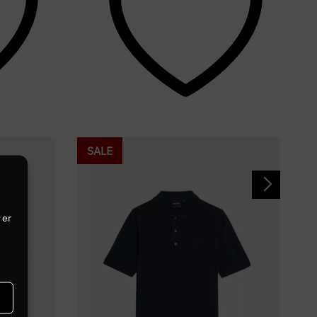
SALE
 er