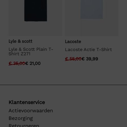
Lyle & scott
We
Lacoste
Lyle & Scott Plain T-
We
Lacoste Actie T-Shirt
Shirt Z271
Fu
€
55,00
€
39,99
€
35,00
€
21,00
€
Klantenservice
Actievoorwaarden
Bezorging
Retourneren