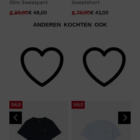
Slim Sweatpant
Sweatshort
Fr
€
80,00
€
48,00
€
70,00
€
42,00
€
ANDEREN KOCHTEN OOK
SALE
SALE
N