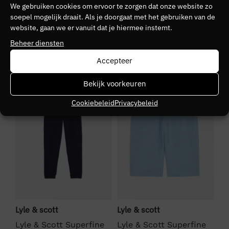
We gebruiken cookies om ervoor te zorgen dat onze website zo
Kleurnummer
soepel mogelijk draait. Als je doorgaat met het gebruiken van de
10
website, gaan we er vanuit dat je hiermee instemt.
Beheer diensten
Seizoen
Accepteer
VZ26
SALE
SALE
S
Bekijk voorkeuren
Kleurgroep
Cookiebeleid
Privacybeleid
Z865
Lyle & scott
Lyle & scott
Cr
Lyle & Scott Superfine
Lyle & Scott Superfine
Cr