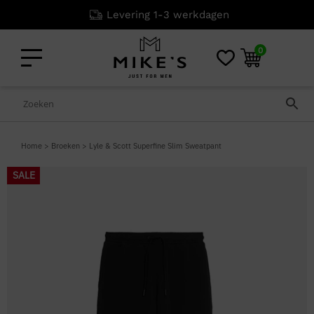
Levering 1-3 werkdagen
0
Home
>
Broeken
>
Lyle & Scott Superfine Slim Sweatpant
SALE