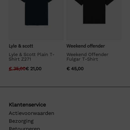
Lyle & scott
Weekend offender
La
Lyle & Scott Plain T-
Weekend Offender
La
Shirt Z271
Fulgar T-Shirt
€
€
35,00
€
21,00
€
45,00
Klantenservice
Actievoorwaarden
Bezorging
Retourneren