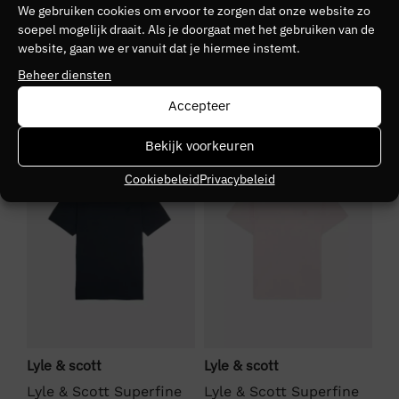
We gebruiken cookies om ervoor te zorgen dat onze website zo
Kleurnummer
soepel mogelijk draait. Als je doorgaat met het gebruiken van de
40
website, gaan we er vanuit dat je hiermee instemt.
Beheer diensten
Seizoen
Accepteer
VZ26
SALE
SALE
S
Bekijk voorkeuren
Kleurgroep
Cookiebeleid
Privacybeleid
x309
Lyle & scott
Lyle & scott
Ly
Lyle & Scott Superfine
Lyle & Scott Superfine
Ly