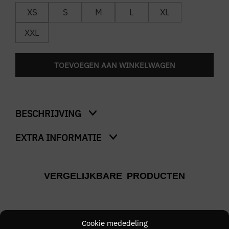
XS
S
M
L
XL
XXL
TOEVOEGEN AAN WINKELWAGEN
BESCHRIJVING
EXTRA INFORMATIE
Superfine T-Shirt
Ons model is 1.76m en draagt maat M
Kleur
VERGELIJKBARE PRODUCTEN
Groen
Merk
LYLE & SCOTT
Cookie mededeling