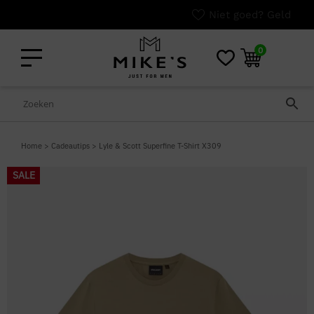
Niet goed? Geld terug!
0
Home
>
Cadeautips
>
Lyle & Scott Superfine T-Shirt X309
SALE