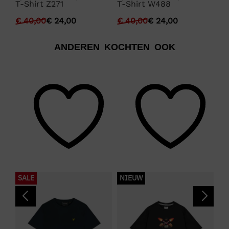
e
T-Shirt Z271
T-Shirt W488
T-
€
40,00
€
24,00
€
40,00
€
24,00
€
ANDEREN KOCHTEN OOK
SALE
NIEUW
S