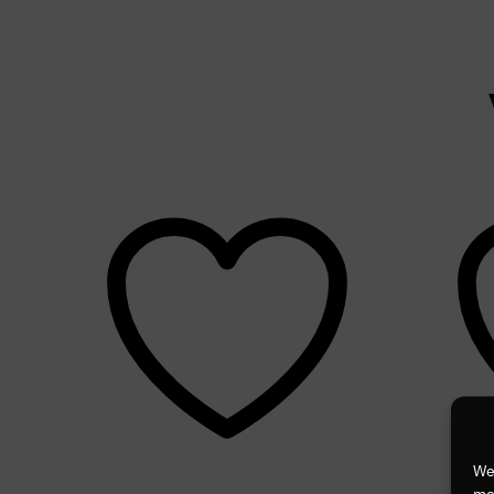
We
mog