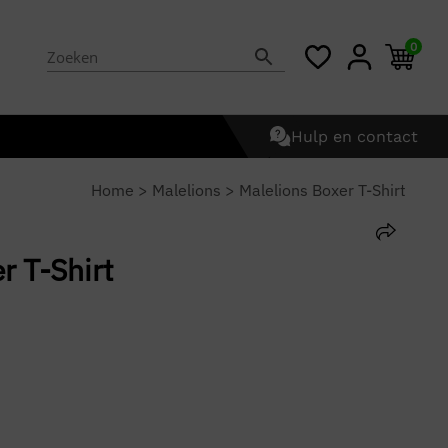
0
Hulp en contact
Home
>
Malelions
>
Malelions Boxer T-Shirt
r T-Shirt