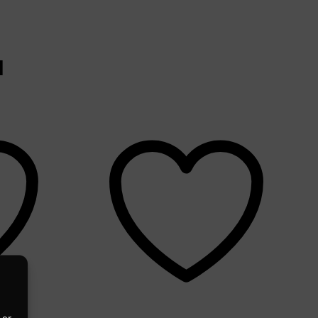
N
 er