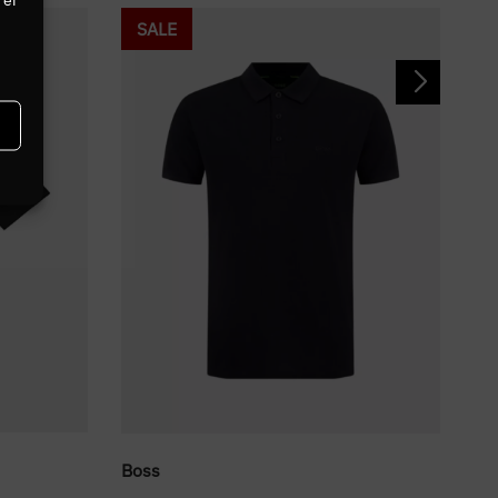
SALE
Lyl
Boss