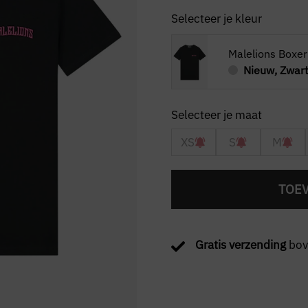
Selecteer je kleur
Malelions Boxer 
Nieuw, Zwar
XS
S
M
TOE
Gratis verzending
bov