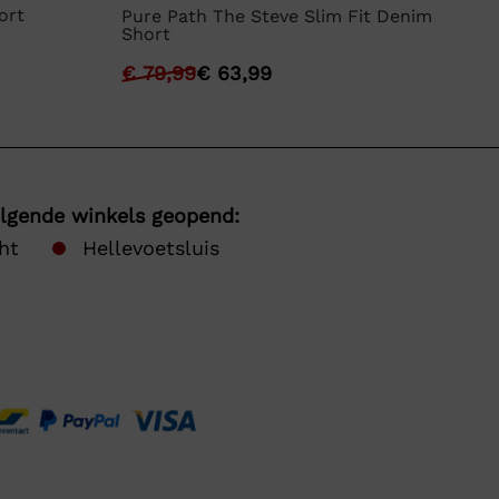
ort
Ly
Pure Path The Steve Slim Fit Denim
Short
€
€
79,99
€
63,99
olgende winkels geopend:
ht
Hellevoetsluis