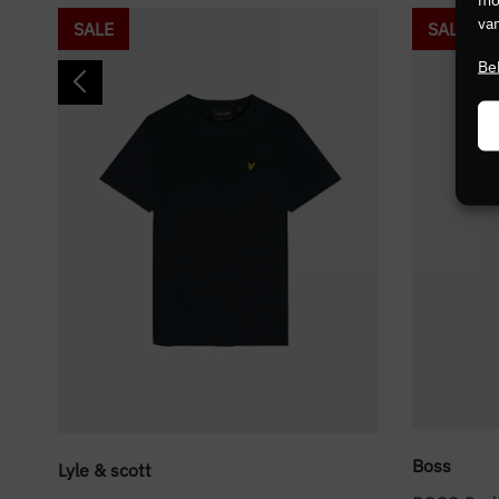
van
SALE
SALE
Be
Boss
Lyle & scott