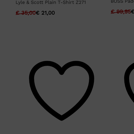
BOSS Pad
Lyle & Scott Plain T-Shirt Z271
€
99,95
€
35,00
€
21,00