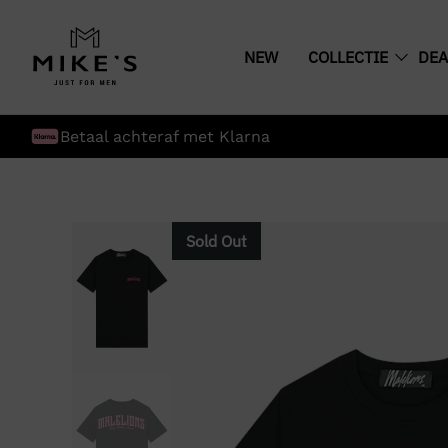
NEW
COLLECTIE
DEA
Betaal achteraf met Klarna
Sold Out