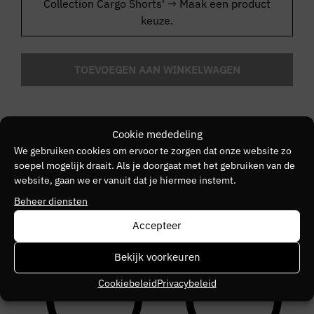
Collection Cargo Shorts'
→
Maak een product
keuze.
TOEVOEGEN AAN WINKELWAGEN
Cookie mededeling
BESCHRIJVING
We gebruiken cookies om ervoor te zorgen dat onze website zo
soepel mogelijk draait. Als je doorgaat met het gebruiken van de
EXTRA INFORMATIE
Kleur:
Black
website, gaan we er vanuit dat je hiermee instemt.
Pasvorm:
Regular fit
Merk
Beheer diensten
Set:
T-shirt & Sweatshort
VERGELIJKBARE PRODUCTEN
MALELIONS
Accepteer
Bekijk voorkeuren
Malelions Collection T-Shirt
Cookiebeleid
Privacybeleid
Kleur