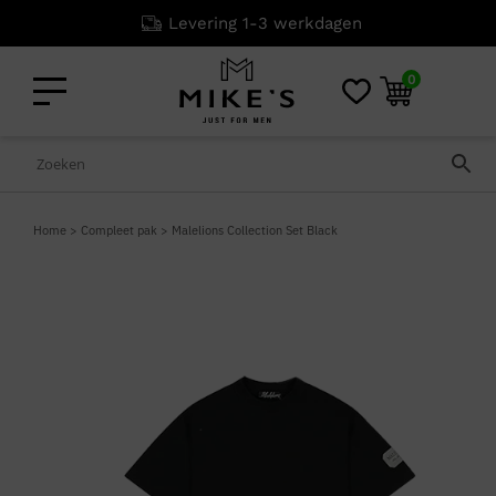
Levering 1-3 werkdagen
0
Home
>
Compleet pak
>
Malelions Collection Set Black