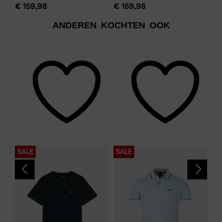
€
159,98
€
159,98
€
1
Zwart
ANDEREN KOCHTEN OOK
Merk
MALELIONS
Kleurnummer
10
Seizoen
VZ26
Kleurgroep
SALE
SALE
S
Black