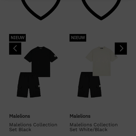
Zwart
Merk
MALELIONS
NIEUW
NIEUW
N
Kleurnummer
10
Seizoen
VZ26
Kleurgroep
Black
Malelions
Malelions
Ma
Malelions Collection Cargo Shorts
Malelions Collection
Malelions Collection
Ma
Set Black
Set White/Black
Se
Kleur