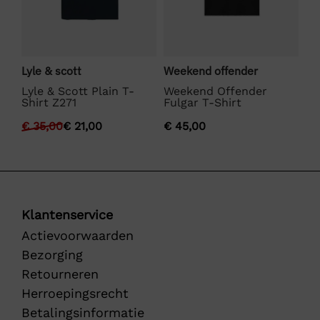
Lyle & scott
Weekend offender
La
Lyle & Scott Plain T-
Weekend Offender
La
Shirt Z271
Fulgar T-Shirt
€
€
35,00
€
21,00
€
45,00
Klantenservice
Actievoorwaarden
Bezorging
Retourneren
Herroepingsrecht
Betalingsinformatie