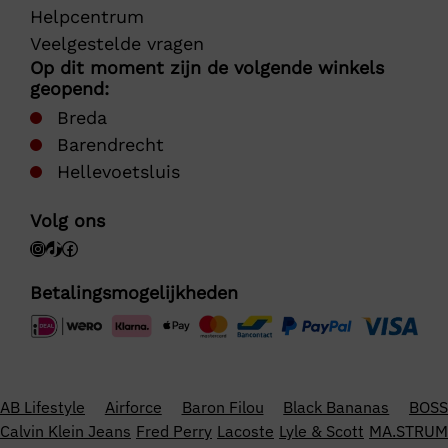
Helpcentrum
Veelgestelde vragen
Op dit moment zijn de volgende winkels
geopend:
Breda
Barendrecht
Hellevoetsluis
Volg ons
Betalingsmogelijkheden
AB Lifestyle
Airforce
Baron Filou
Black Bananas
BOSS
Calvin Klein Jeans
Fred Perry
Lacoste
Lyle & Scott
MA.STRUM