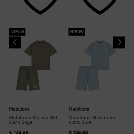
Groen
Merk
MALELIONS
NIEUW
NIEUW
N
Kleurnummer
40
Seizoen
VZ26
Kleurgroep
Dark
Malelions
Malelions
Ma
Malelions Collection Swim Shorts
Malelions Marina Set
Malelions Marina Set
Ma
Dark Sage
Vista Blue
Bl
Kleur
€
139,98
€
139,98
€
1