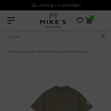
Levering 1-3 werkdagen
0
Home
>
Compleet pak
>
Malelions Collection Swim Set Dark Sage