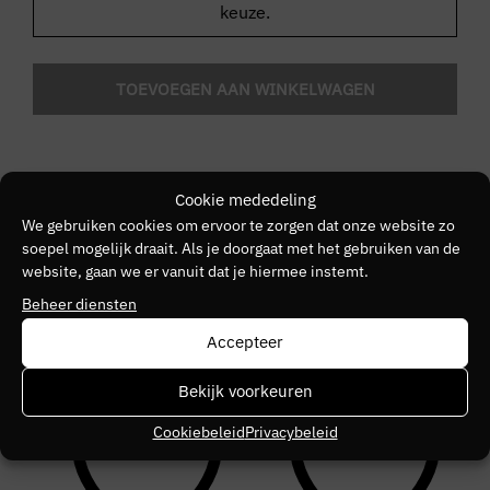
keuze.
TOEVOEGEN AAN WINKELWAGEN
BESCHRIJVING
Cookie mededeling
We gebruiken cookies om ervoor te zorgen dat onze website zo
EXTRA INFORMATIE
Kleur:
Dark Sage
soepel mogelijk draait. Als je doorgaat met het gebruiken van de
website, gaan we er vanuit dat je hiermee instemt.
Pasvorm:
Regular fit
Merk
Beheer diensten
Set:
T-shirt & Swimshort
VERGELIJKBARE PRODUCTEN
MALELIONS
Accepteer
Bekijk voorkeuren
Malelions Collection T-Shirt
Cookiebeleid
Privacybeleid
Kleur