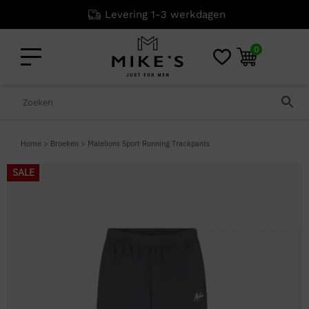
Levering 1-3 werkdagen
0
Home
>
Broeken
>
Malelions Sport Running Trackpants
SALE