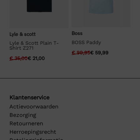
Boss
Lyle & scott
We
BOSS Paddy
Lyle & Scott Plain T-
We
Shirt Z271
Fu
€
99,95
€
59,99
€
35,00
€
21,00
€
Klantenservice
Actievoorwaarden
Bezorging
Retourneren
Herroepingsrecht