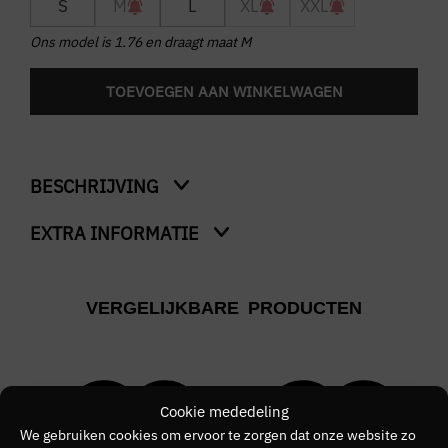
S
M
L
XL
XXL
Ons model is 1.76 en draagt maat M
TOEVOEGEN AAN WINKELWAGEN
BESCHRIJVING
EXTRA INFORMATIE
Sport Running Trackpants
Kleur
VERGELIJKBARE PRODUCTEN
Grijs
Merk
MALELIONS
Cookie mededeling
Kleurnummer
We gebruiken cookies om ervoor te zorgen dat onze website zo