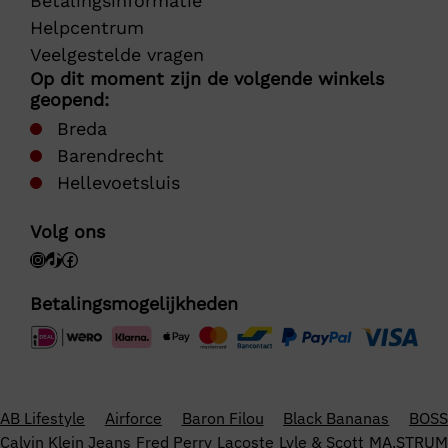
Betalingsinformatie
Helpcentrum
Veelgestelde vragen
Op dit moment zijn de volgende winkels
geopend:
Breda
Barendrecht
Hellevoetsluis
Volg ons
Betalingsmogelijkheden
AB Lifestyle
Airforce
Baron Filou
Black Bananas
BOSS
Calvin Klein Jeans
Fred Perry
Lacoste
Lyle & Scott
MA.STRUM