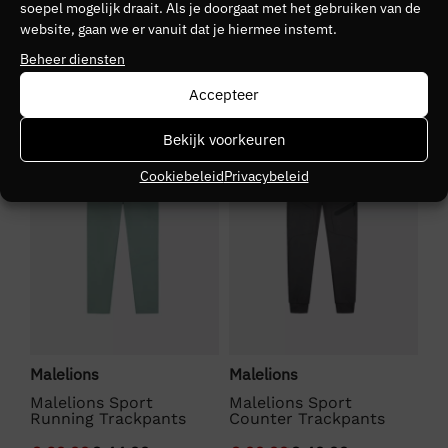
soepel mogelijk draait. Als je doorgaat met het gebruiken van de
20
website, gaan we er vanuit dat je hiermee instemt.
Beheer diensten
Seizoen
VZ26
Accepteer
SALE
SALE
S
Kleurgroep
Bekijk voorkeuren
antra
Cookiebeleid
Privacybeleid
Malelions
Malelions
Ma
ed
Malelions Sport
Malelions Sport
Ma
Running Trackpants
Counter Trackpants
Co