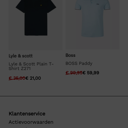
Boss
Lyle & scott
We
BOSS Paddy
Lyle & Scott Plain T-
We
Shirt Z271
Fu
€
99,95
€
59,99
€
35,00
€
21,00
€
Klantenservice
Actievoorwaarden