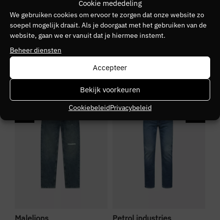
Cookie mededeling
MALELIONS
We gebruiken cookies om ervoor te zorgen dat onze website zo
soepel mogelijk draait. Als je doorgaat met het gebruiken van de
Kleurnummer
website, gaan we er vanuit dat je hiermee instemt.
30
Beheer diensten
Seizoen
Accepteer
VZ26
Bekijk voorkeuren
SALE
NIEUW
N
Kleurgroep
Cookiebeleid
Privacybeleid
light
Malelions
Petrol industries
Pe