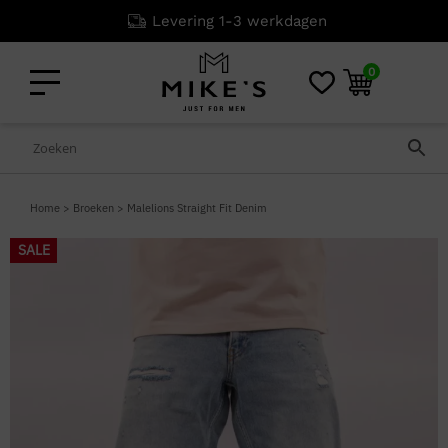
Levering 1-3 werkdagen
0
Home
>
Broeken
>
Malelions Straight Fit Denim
SALE