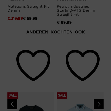
Malelions Straight Fit
Petrol Industries
Pe
Denim
Starling-VTG Denim
St
Straight Fit
St
€
119,99
€
59,99
€
69,99
€
ANDEREN KOCHTEN OOK
SALE
SALE
N