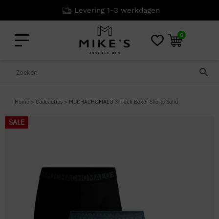
Levering 1-3 werkdagen
0
Home
>
Cadeautips
>
MUCHACHOMALO 3-Pack Boxer Shorts Solid
SALE