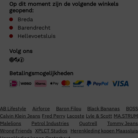
Op dit moment zijn de volgende winkels
geopend:
Breda
Barendrecht
Hellevoetsluis
Volg ons
Betalingsmogelijkheden
AB Lifestyle
Airforce
Baron Filou
Black Bananas
BOSS
Calvin Klein Jeans
Fred Perry
Lacoste
Lyle & Scott
MA.STRUM
Malelions
Petrol Industries
Quotrell
Tommy Jeans
Wrong Friends
XPLCT Studios
Herenkleding kopen Maassluis
Herenkleding kopen Oosterhout