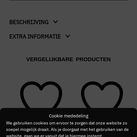
BESCHRIJVING
EXTRA INFORMATIE
3-Pack Boxer Shorts Solid
Kleur
VERGELIJKBARE PRODUCTEN
Groen
Merk
MUCHACHOMALO
Kleurnummer
40
Cookie mededeling
Seizoen
We gebruiken cookies om ervoor te zorgen dat onze website zo
soepel mogelijk draait. Als je doorgaat met het gebruiken van de
HW2526
website, gaan we er vanuit dat je hiermee instemt.