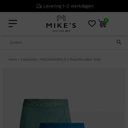
Levering 1-3 werkdagen
0
Home
>
Cadeautips
>
MUCHACHOMALO 3-Pack Microfiber Solid