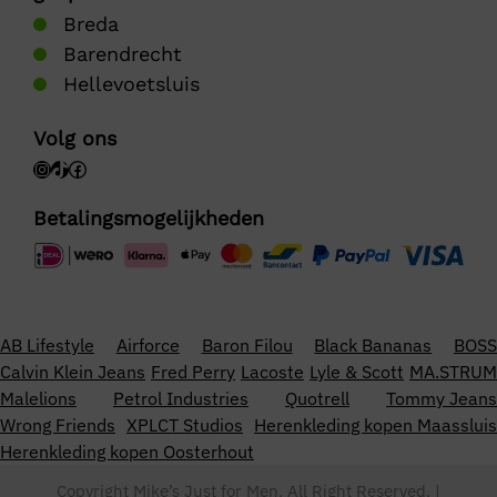
Breda
Barendrecht
Hellevoetsluis
Volg ons
Betalingsmogelijkheden
AB Lifestyle
Airforce
Baron Filou
Black Bananas
BOSS
Calvin Klein Jeans
Fred Perry
Lacoste
Lyle & Scott
MA.STRUM
Malelions
Petrol Industries
Quotrell
Tommy Jeans
Wrong Friends
XPLCT Studios
Herenkleding kopen Maassluis
Herenkleding kopen Oosterhout
Copyright Mike’s Just for Men. All Right Reserved. |