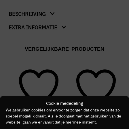
BESCHRIJVING
EXTRA INFORMATIE
3-Pack Microfiber Solid
Kleur
VERGELIJKBARE PRODUCTEN
Blauw
Merk
MUCHACHOMALO
Kleurnummer
30
Cookie mededeling
Seizoen
We gebruiken cookies om ervoor te zorgen dat onze website zo
soepel mogelijk draait. Als je doorgaat met het gebruiken van de
VZ26
website, gaan we er vanuit dat je hiermee instemt.
NIEUW
SALE
N
Kleurgroep