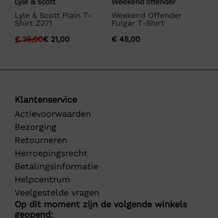
Lyle & scott
Weekend offender
La
Lyle & Scott Plain T-
Weekend Offender
La
Shirt Z271
Fulgar T-Shirt
€
€
35,00
€
21,00
€
45,00
Klantenservice
Actievoorwaarden
Bezorging
Retourneren
Herroepingsrecht
Betalingsinformatie
Helpcentrum
Veelgestelde vragen
Op dit moment zijn de volgende winkels
geopend: