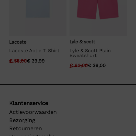
Lyle & scott
Ly
Lacoste
Lyle & Scott Plain
Ly
SE
Lacoste Actie T-Shirt
Sweatshort
Sh
€
55,00
€
39,99
€
60,00
€
36,00
€
Klantenservice
Actievoorwaarden
Bezorging
Retourneren