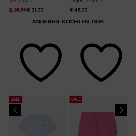
€
€
35,00
€
21,00
€
45,00
ANDEREN KOCHTEN OOK
SALE
SALE
S