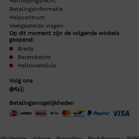
Herroepingsrecht
Betalingsinformatie
Helpcentrum
Veelgestelde vragen
Op dit moment zijn de volgende winkels
geopend:
Breda
Barendrecht
Hellevoetsluis
Volg ons
Betalingsmogelijkheden
AB Lifestyle
Airforce
Baron Filou
Black Bananas
BOSS