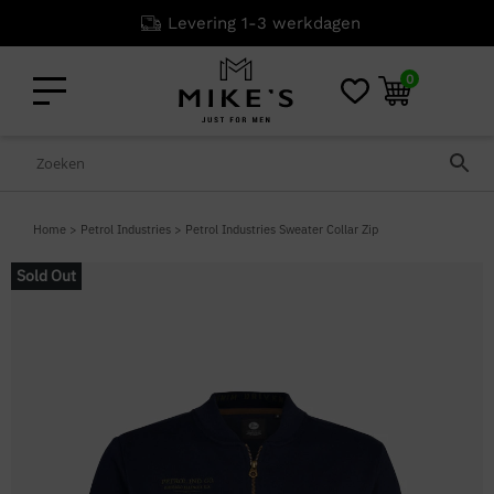
Levering 1-3 werkdagen
0
Home
>
Petrol Industries
>
Petrol Industries Sweater Collar Zip
Sold Out