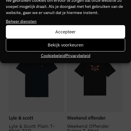
We gebruiken cookies om ervoor te zorgen dat onze website zo
Kleurnummer
soepel mogelijk draait. Als je doorgaat met het gebruiken van de
website, gaan we er vanuit dat je hiermee instemt.
30
Beheer diensten
Kleurgroep
Accepteer
5152
SALE
NIEUW
S
Bekijk voorkeuren
Cookiebeleid
Privacybeleid
Bo
Lyle & scott
Weekend offender
BO
Lyle & Scott Plain T-
Weekend Offender
Shirt Z271
Fulgar T-Shirt