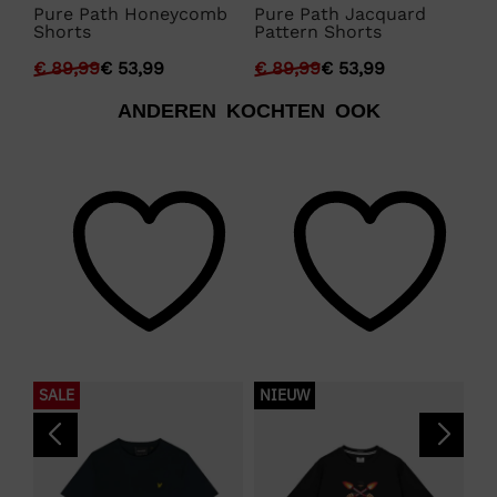
Pure Path Honeycomb
Pure Path Jacquard
Pu
Shorts
Pattern Shorts
Pa
€
89,99
€
53,99
€
89,99
€
53,99
€
ANDEREN KOCHTEN OOK
SALE
NIEUW
S