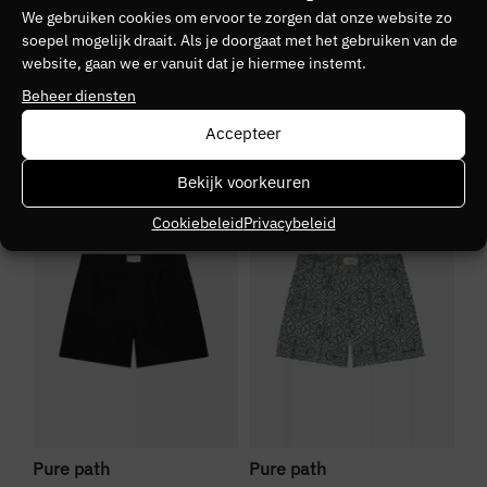
We gebruiken cookies om ervoor te zorgen dat onze website zo
soepel mogelijk draait. Als je doorgaat met het gebruiken van de
Kleurnummer
website, gaan we er vanuit dat je hiermee instemt.
01
Beheer diensten
Seizoen
Accepteer
VZ26
Bekijk voorkeuren
SALE
SALE
S
Kleurgroep
Cookiebeleid
Privacybeleid
54
Pure path
Pure path
Pu