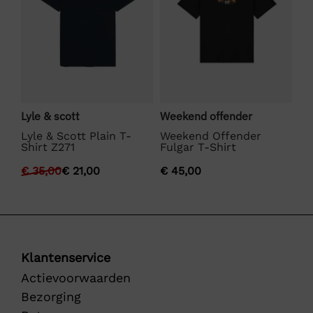
Lyle & scott
Weekend offender
Bo
Lyle & Scott Plain T-
Weekend Offender
BO
Shirt Z271
Fulgar T-Shirt
€
€
35,00
€
21,00
€
45,00
Klantenservice
Actievoorwaarden
Bezorging