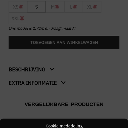
XS
S
M
L
XL
XXL
Ons model is 1.72m en draagt maat M
TOEVOEGEN AAN WINKELWAGEN
BESCHRIJVING
EXTRA INFORMATIE
Honeycomb Shorts
Kleur
VERGELIJKBARE PRODUCTEN
Creme
Merk
Cookie mededeling
Pure Path