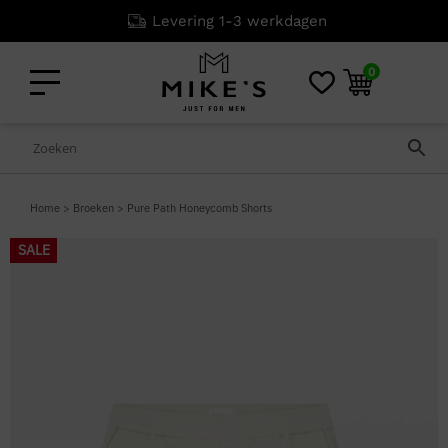
Levering 1-3 werkdagen
0
Home
>
Broeken
>
Pure Path Honeycomb Shorts
SALE