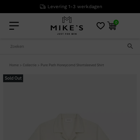
Levering 1-3 werkdagen
0
Home
>
Collectie
>
Pure Path Honeycomd Shortsleeved Shirt
Sold Out