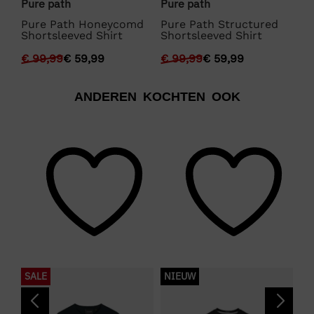
Pure path
Pure path
Pu
Pure Path Honeycomd
Pure Path Structured
Pu
Shortsleeved Shirt
Shortsleeved Shirt
Sh
€
99,99
€
59,99
€
99,99
€
59,99
€
ANDEREN KOCHTEN OOK
SALE
NIEUW
S