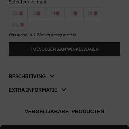
XS
S
M
L
XL
XXL
Ons model is 1.72m en draagt maat M
TOEVOEGEN AAN WINKELWAGEN
BESCHRIJVING
EXTRA INFORMATIE
Honeycomd Shortsleeved Shirt
Kleur
VERGELIJKBARE PRODUCTEN
Creme
Merk