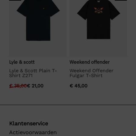
Lyle & scott
Weekend offender
Bo
Lyle & Scott Plain T-
Weekend Offender
BO
Shirt Z271
Fulgar T-Shirt
€
€
35,00
€
21,00
€
45,00
Klantenservice
Actievoorwaarden