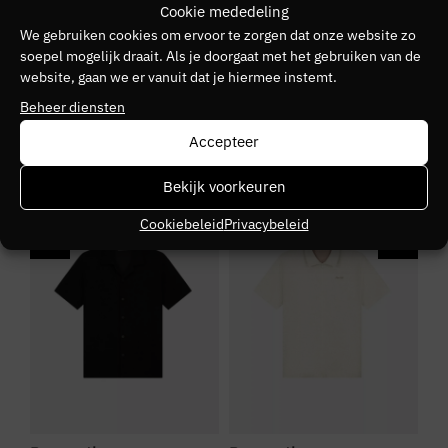
Cookie mededeling
Pure Path
We gebruiken cookies om ervoor te zorgen dat onze website zo
soepel mogelijk draait. Als je doorgaat met het gebruiken van de
Kleurnummer
website, gaan we er vanuit dat je hiermee instemt.
01
Beheer diensten
Seizoen
Accepteer
VZ26
Bekijk voorkeuren
SALE
SALE
S
Kleurgroep
Cookiebeleid
Privacybeleid
54