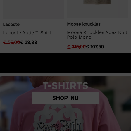
Moose knuckles
Lacoste
Moose Knuckles Apex Knit
Lacoste Actie T-Shirt
Polo Mono
€
55,00
€
39,99
€
215,00
€
107,50
T-SHIRTS
SHOP NU