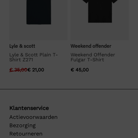
Bo
Lyle & scott
Weekend offender
BO
Lyle & Scott Plain T-
Weekend Offender
SE
Shirt Z271
Fulgar T-Shirt
€
€
35,00
€
21,00
€
45,00
Klantenservice
Actievoorwaarden
Bezorging
Retourneren