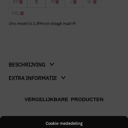
XS
S
M
L
XL
XXL
Ons model is 1.89m en draagt maat M
BESCHRIJVING
EXTRA INFORMATIE
Openwork Knitted Polo
Kleur
VERGELIJKBARE PRODUCTEN
Blauw
Merk
Pure Path
Cookie mededeling