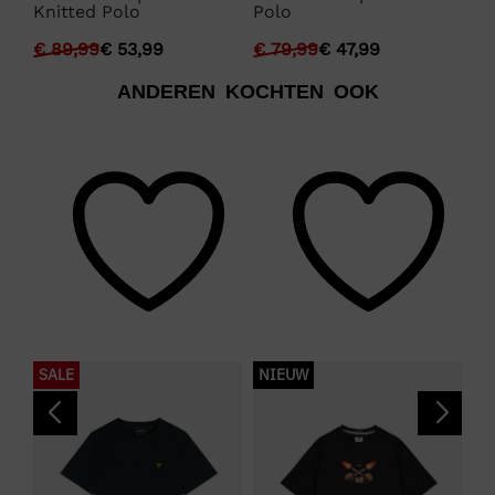
Knitted Polo
Polo
Po
€
89,99
€
53,99
€
79,99
€
47,99
€
ANDEREN KOCHTEN OOK
SALE
NIEUW
S