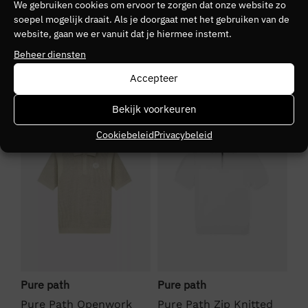
We gebruiken cookies om ervoor te zorgen dat onze website zo
Kleurnummer
soepel mogelijk draait. Als je doorgaat met het gebruiken van de
website, gaan we er vanuit dat je hiermee instemt.
30
Beheer diensten
Seizoen
Accepteer
VZ26
SALE
SALE
S
Bekijk voorkeuren
Kleurgroep
Cookiebeleid
Privacybeleid
57
Pure path
Pure path
Pu
Pure Path Openwork
Pure Path Zip Knitted
Pu