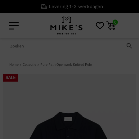
Levering 1-3 werkdagen
0
Home
>
Collectie
>
Pure Path Openwork Knitted Polo
SALE