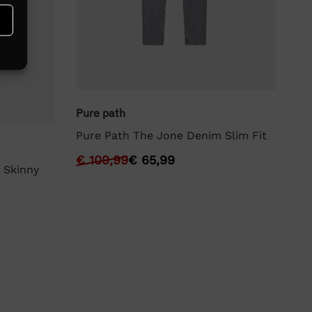
Pure path
Pu
Pure Path The Jone Denim Slim Fit
Pu
€
109,99
€
65,99
€
 Skinny