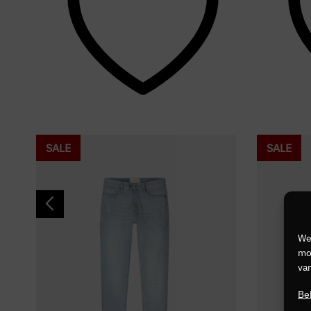
SALE
SALE
We
mog
van
Be