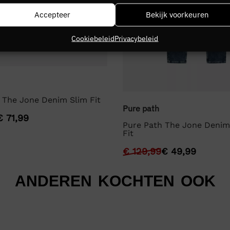
Accepteer
Bekijk voorkeuren
Cookiebeleid
Privacybeleid
 The Jone Denim Slim Fit
Pure path
€
71,99
Pure Path The Jone Denim
Fit
€
129,99
€
49,99
ANDEREN KOCHTEN OOK