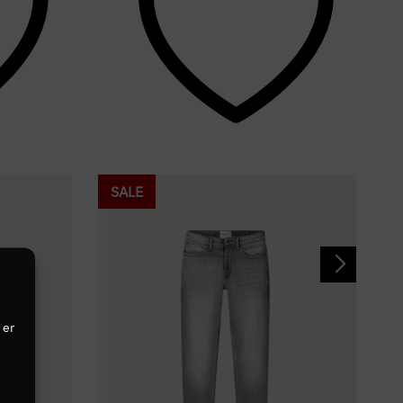
SALE
 er