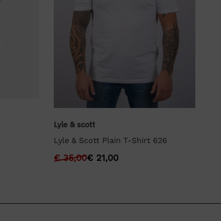
We
Lyle & scott
We
Lyle & Scott Plain T-Shirt 626
€
€
35,00
€
21,00