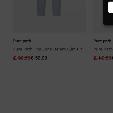
Pure path
Pure path
it
Pure Path The Jone Denim Slim Fit
Pure Path
€
99,99
€
59,99
€
119,99