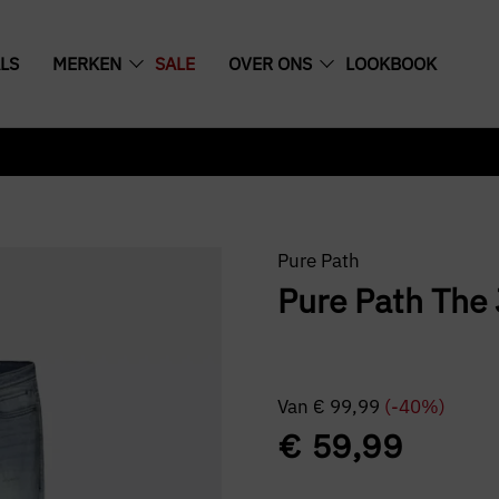
LS
MERKEN
SALE
OVER ONS
LOOKBOOK
Pure Path
Pure Path The 
Van
€
99,99
(-40%)
€
59,99