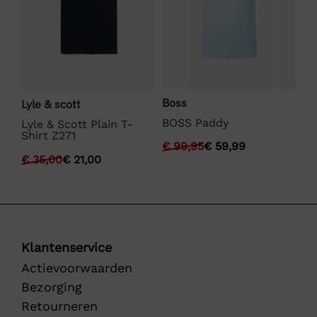
Boss
Lyle & scott
La
BOSS Paddy
Lyle & Scott Plain T-
La
Shirt Z271
€
99,95
€
59,99
€
€
35,00
€
21,00
Klantenservice
Actievoorwaarden
Bezorging
Retourneren