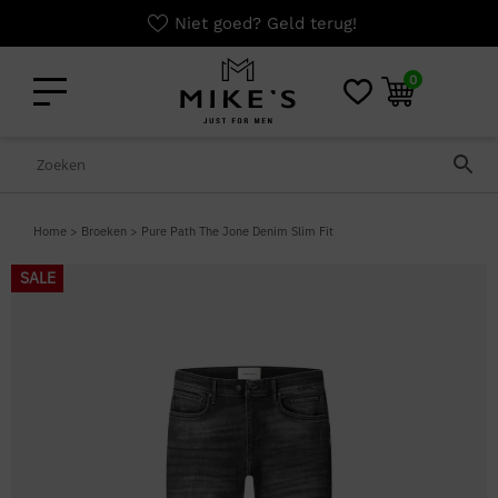
Niet goed? Geld terug!
0
Home
>
Broeken
>
Pure Path The Jone Denim Slim Fit
SALE