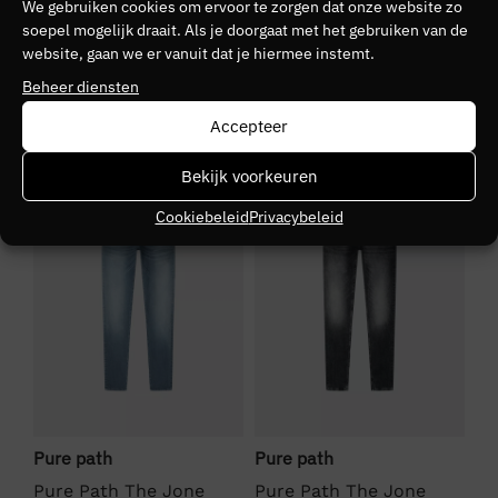
We gebruiken cookies om ervoor te zorgen dat onze website zo
Kleurnummer
soepel mogelijk draait. Als je doorgaat met het gebruiken van de
website, gaan we er vanuit dat je hiermee instemt.
20
Beheer diensten
Seizoen
Accepteer
HW2526
SALE
SALE
S
Bekijk voorkeuren
Kleurgroep
Cookiebeleid
Privacybeleid
87
Pure path
Pure path
Pu
Pure Path The Jone
Pure Path The Jone
Pu