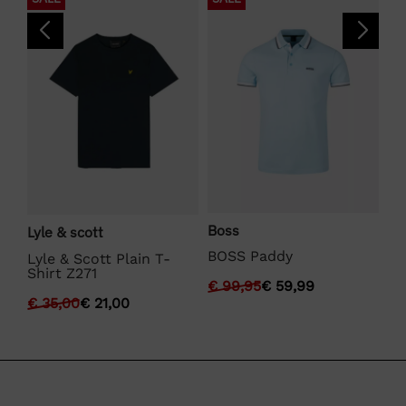
Boss
Lyle & scott
La
BOSS Paddy
Lyle & Scott Plain T-
La
Shirt Z271
€
99,95
€
59,99
€
€
35,00
€
21,00