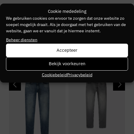
Merk
Cookie mededeling
Pure Path
We gebruiken cookies om ervoor te zorgen dat onze website zo
soepel mogelijk draait. Als je doorgaat met het gebruiken van de
Kleurnummer
website, gaan we er vanuit dat je hiermee instemt.
30
Beheer diensten
Accepteer
Seizoen
VZ25
Bekijk voorkeuren
SALE
SALE
S
Cookiebeleid
Privacybeleid
Kleurgroep
89