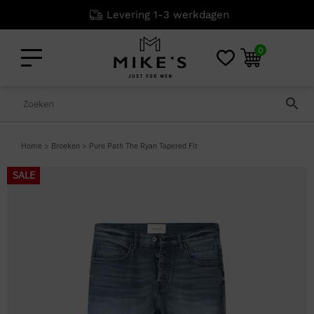
Levering 1-3 werkdagen
0
Home
>
Broeken
>
Pure Path The Ryan Tapered Fit
SALE