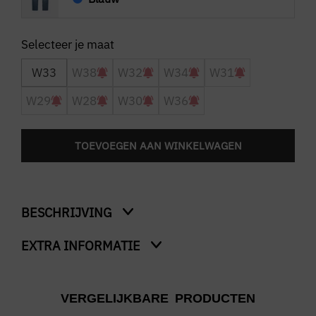
W33
W38
W32
W34
W31
W29
W28
W30
W36
TOEVOEGEN AAN WINKELWAGEN
BESCHRIJVING
EXTRA INFORMATIE
The Ryan Tapered Fit
Kleur
VERGELIJKBARE PRODUCTEN
Blauw