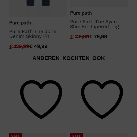
Pure path
Pu
Pure Path The Ryan
Pu
Pure path
Slim Fit Tapered Leg
De
Pure Path The Jone
Denim Skinny Fit
€
119,99
€
79,99
€
€
129,99
€
49,99
ANDEREN KOCHTEN OOK
SALE
SALE
S