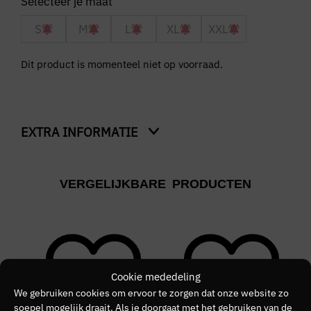
S
M
L
XL
XXL
Dit product is momenteel niet op voorraad.
EXTRA INFORMATIE
Kleur
VERGELIJKBARE PRODUCTEN
Groen
Merk
PUREWHITE
Kleurnummer
Cookie mededeling
40
We gebruiken cookies om ervoor te zorgen dat onze website zo
soepel mogelijk draait. Als je doorgaat met het gebruiken van de