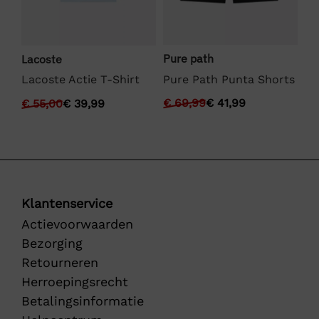
Pure path
Lacoste
We
Pure Path Punta Shorts
Lacoste Actie T-Shirt
We
€
69,99
€
41,99
€
55,00
€
39,99
€
Klantenservice
Actievoorwaarden
Bezorging
Retourneren
Herroepingsrecht
Betalingsinformatie