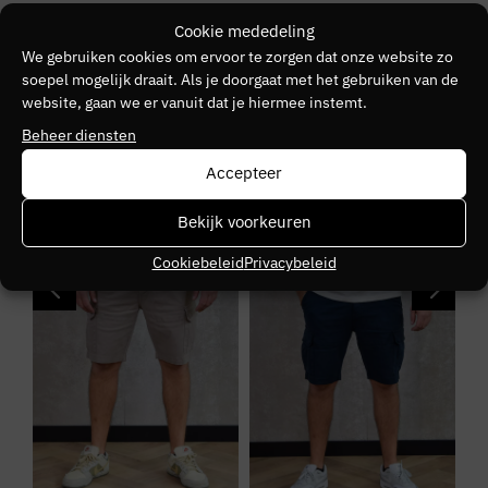
Merk
Cookie mededeling
Pure Path
We gebruiken cookies om ervoor te zorgen dat onze website zo
soepel mogelijk draait. Als je doorgaat met het gebruiken van de
Kleurnummer
website, gaan we er vanuit dat je hiermee instemt.
40
Beheer diensten
Seizoen
Accepteer
VZ25
Bekijk voorkeuren
NIEUW
NIEUW
S
Kleurgroep
Cookiebeleid
Privacybeleid
76