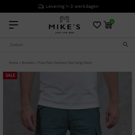
Levering 1-3 werkdagen
0
Home
>
Broeken
>
Pure Path Garment Dye Cargo Short
SALE