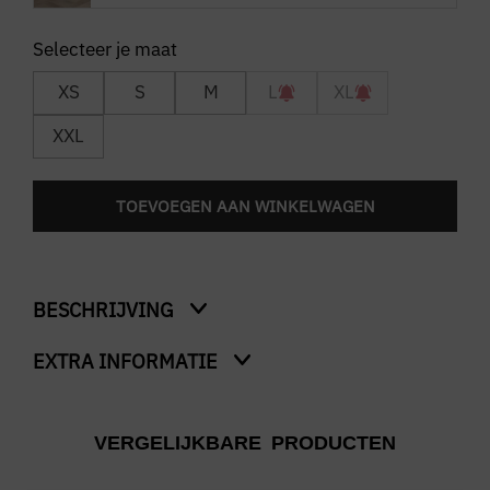
XS
S
M
L
XL
XXL
TOEVOEGEN AAN WINKELWAGEN
BESCHRIJVING
EXTRA INFORMATIE
Garment Dye Cargo Shorts
Kleur
VERGELIJKBARE PRODUCTEN
Groen