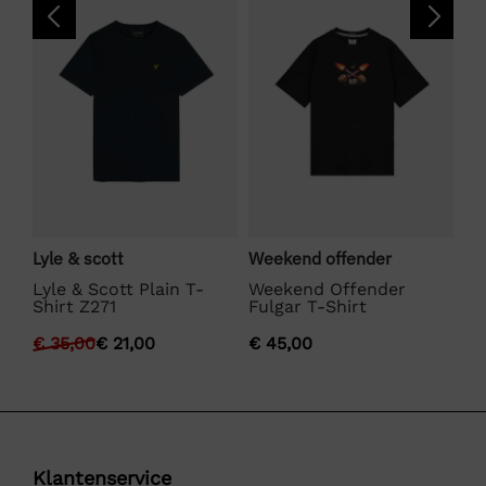
Lyle & scott
Weekend offender
Bo
Lyle & Scott Plain T-
Weekend Offender
BO
Shirt Z271
Fulgar T-Shirt
€
€
35,00
€
21,00
€
45,00
Klantenservice