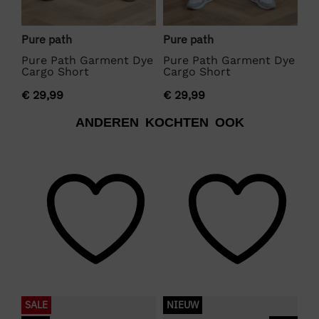
Pu
o
Pu
Pure path
Pure path
Ca
Pure Path Garment Dye
Pure Path Garment Dye
Cargo Short
Cargo Short
€
€
29,99
€
29,99
ANDEREN KOCHTEN OOK
SALE
NIEUW
S