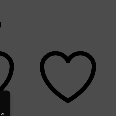
N
 er