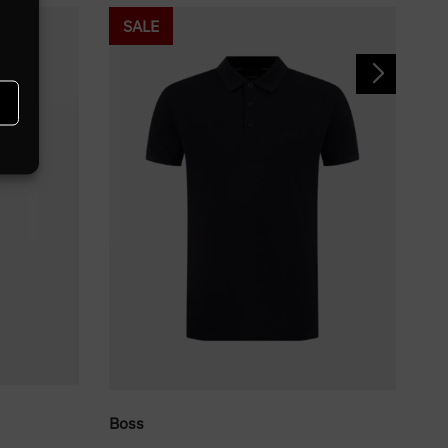
SALE
Lyl
Boss