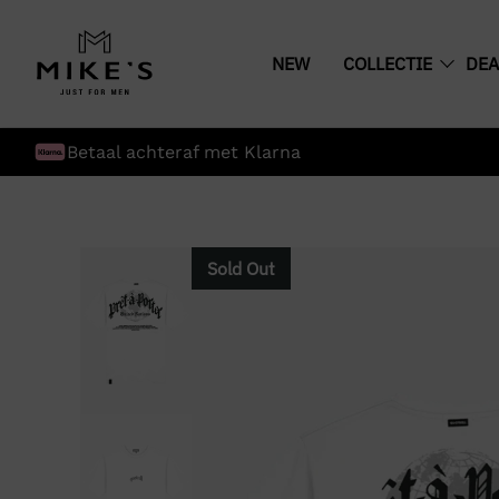
NEW
COLLECTIE
DEA
Betaal achteraf met Klarna
Sold Out