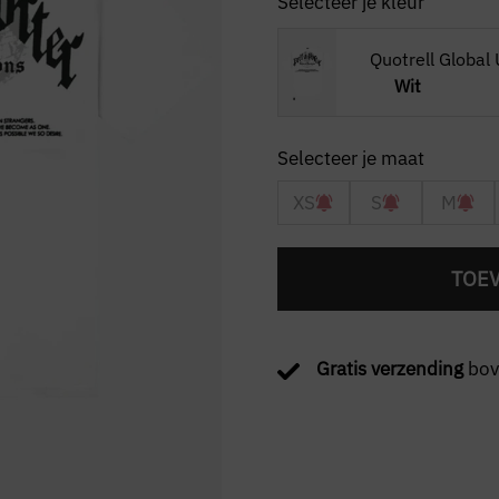
Selecteer je kleur
Quotrell Global 
Wit
XS
S
M
TOE
Gratis verzending
bov