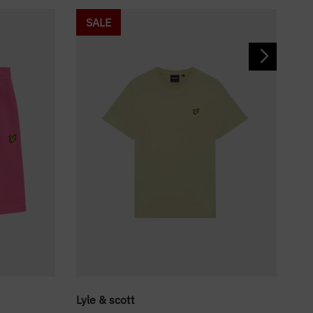
SALE
Lyle & scott
Bo