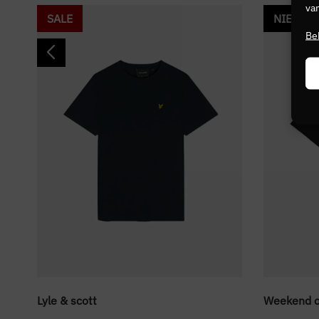
van
SALE
NIEUW
Be
Lyle & scott
Weekend o