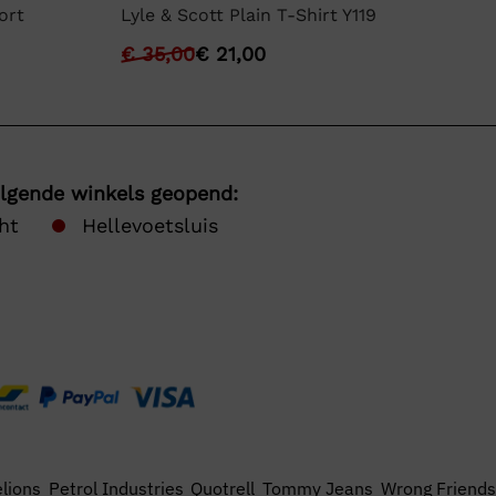
ort
Lyle & Scott Plain T-Shirt Y119
BO
€
35,00
€
21,00
€
olgende winkels geopend:
ht
Hellevoetsluis
lions
Petrol Industries
Quotrell
Tommy Jeans
Wrong Friends