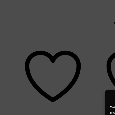
We
mog