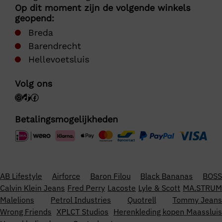
Op dit moment zijn de volgende winkels
geopend:
Breda
Barendrecht
Hellevoetsluis
Volg ons
Betalingsmogelijkheden
AB Lifestyle
Airforce
Baron Filou
Black Bananas
BOSS
Calvin Klein Jeans
Fred Perry
Lacoste
Lyle & Scott
MA.STRUM
Malelions
Petrol Industries
Quotrell
Tommy Jeans
Wrong Friends
XPLCT Studios
Herenkleding kopen Maassluis