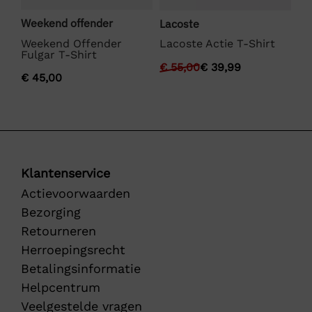
Weekend offender
Hu
Lacoste
Weekend Offender
Hu
Lacoste Actie T-Shirt
Fulgar T-Shirt
€
€
55,00
€
39,99
€
45,00
Klantenservice
Actievoorwaarden
Bezorging
Retourneren
Herroepingsrecht
Betalingsinformatie
Helpcentrum
Veelgestelde vragen