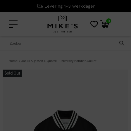
Levering 1-3 werkdagen
0
Home
>
Jacks & jassen
>
Quotrell University Bomber Jacket
Sold Out