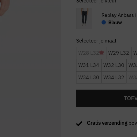
Selecteer je kleur
Replay Anbass 
Blauw
W28 L32
W29 L32
W
W31 L34
W32 L30
W3
W34 L30
W34 L32
W3
TOE
Gratis verzending
bov