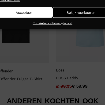
Accepteer
Bekijk voorkeuren
Cookiebeleid
Privacybeleid
Boss
ffender
BOSS Paddy
ffender Fulgar T-Shirt
€
99,95
€
59,99
ANDEREN KOCHTEN OOK