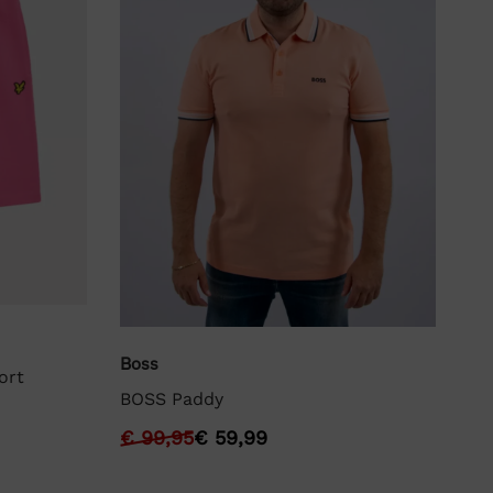
Lyl
Boss
ort
Ly
BOSS Paddy
€
€
99,95
€
59,99