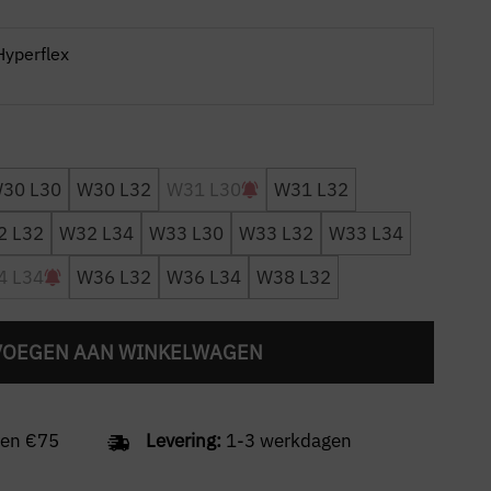
Hyperflex
30 L30
W30 L32
W31 L30
W31 L32
2 L32
W32 L34
W33 L30
W33 L32
W33 L34
4 L34
W36 L32
W36 L34
W38 L32
VOEGEN AAN WINKELWAGEN
en €75
Levering:
1-3 werkdagen