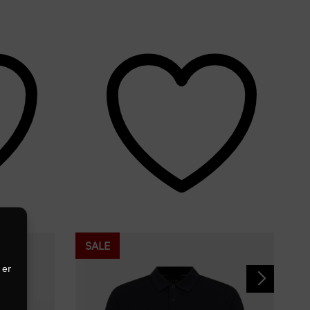
SALE
 er