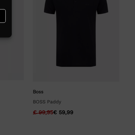
Lyl
Boss
Ly
BOSS Paddy
€
€
99,95
€
59,99