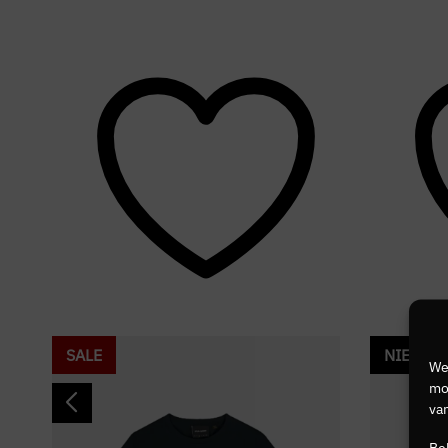
SALE
NIEUW
We
mog
van
Be