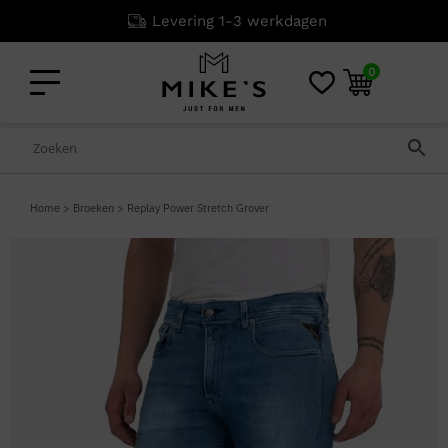
Levering 1-3 werkdagen
0
Home
>
Broeken
>
Replay Power Stretch Grover