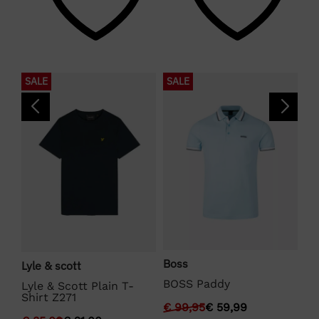
SALE
SALE
S
Boss
Lyle & scott
La
BOSS Paddy
Lyle & Scott Plain T-
La
Shirt Z271
€
99,95
€
59,99
€