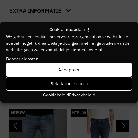
EXTRA INFORMATIE
Power Stretch Grover
Kleur
Cookie mededeling
VERGELIJKBARE PRODUCTEN
Blauw
We gebruiken cookies om ervoor te zorgen dat onze website zo
soepel mogelijk draait. Als je doorgaat met het gebruiken van de
Merk
website, gaan we er vanuit dat je hiermee instemt.
REPLAY
Beheer diensten
Accepteer
Kleurnummer
30
Bekijk voorkeuren
Cookiebeleid
Privacybeleid
Seizoen
NOOS
NIEUW
NIEUW
N
Kleurgroep
000.261