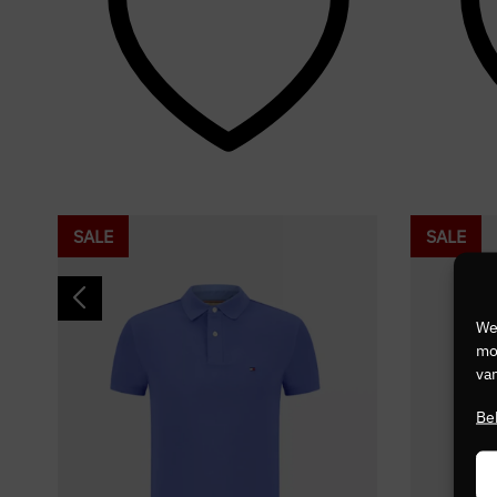
SALE
SALE
We
mog
van
Be