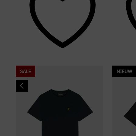
SALE
NIEUW