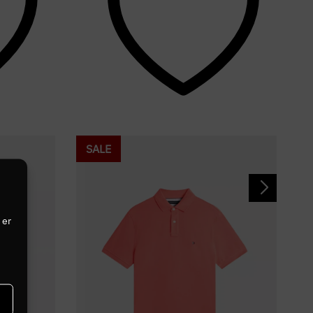
SALE
 er