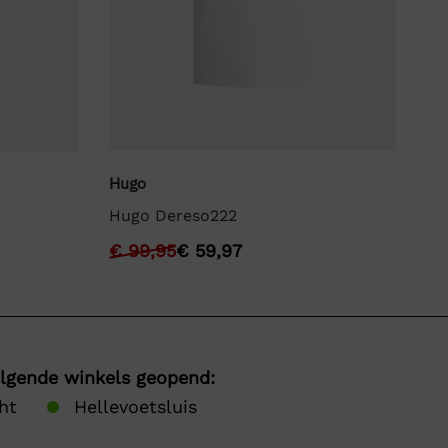
Hugo
Bo
Hugo Dereso222
BO
€
99,95
€
59,97
€
olgende winkels geopend:
ht
Hellevoetsluis