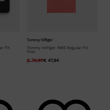
Tommy hilfiger
To
r Fit
Tommy Hilfiger 1985 Regular Fit
To
Polo
Po
€
79,90
€
47,94
€